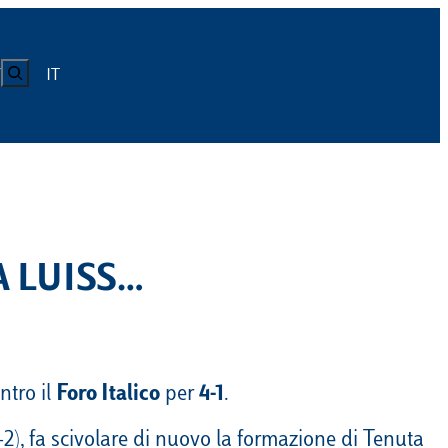
CERCA
IT
Y
LUISS
Calendario
Roster
News
Calendario
Roster
News
A LUISS…
ICA
Calendario
Roster
News
ATIVO E CODICE CONDOTTA
Calendario
Roster
News
ntro il
Foro Italico
per
4-1
.
Calendario
Roster
News
2), fa scivolare di nuovo la formazione di Tenuta