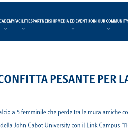
CADEMY
FACILITIES
PARTNERSHIP
MEDIA ED EVENTI
JOIN OUR COMMUNIT
TEAM MANAGER AS 
EI
Calendario
Roster
News
NUOTO
FORMAZIONE
PADEL
SCONFITTA PESANTE PER L
TRASPARENZA E ET
RUGBY
MODELLO ORGANIZZ
SCI
Calendario
Roster
News
alcio a 5 femminile che perde tra le mura amiche co
TENNIS
Calendario
Roster
News
della John Cabot University con il Link Campus (11-