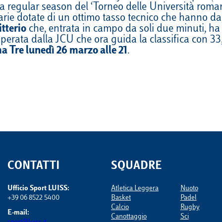
 regular season del ‘Torneo delle Università romane’
VELA
Calendario
Roster
News
arie dotate di un ottimo tasso tecnico che hanno da s
itterio
che, entrata in campo da soli due minuti, ha
VOLLEY
Calendario
Roster
News
perata dalla JCU che ora guida la classifica con 33,
 Tre lunedì 26 marzo alle 21
.
CONTATTI
SQUADRE
Ufficio Sport LUISS:
Atletica Leggera
Nuoto
+39 06 8522 5400
Basket
Padel
Calcio
Rugby
E-mail:
Canottaggio
Sci