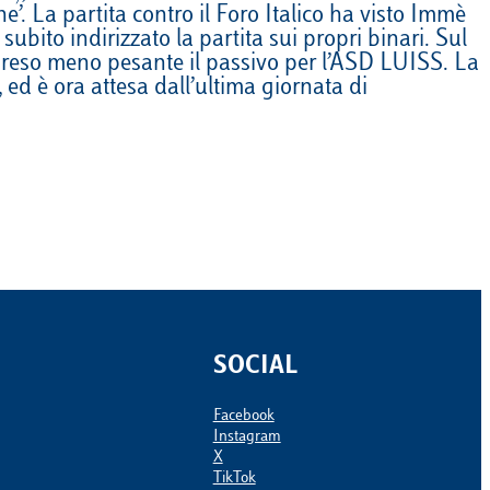
. La partita contro il Foro Italico ha visto Immè
Calendario
Roster
News
ubito indirizzato la partita sui propri binari. Sul
 reso meno pesante il passivo per l’ASD LUISS. La
 ed è ora attesa dall’ultima giornata di
SOCIAL
Facebook
Instagram
X
TikTok