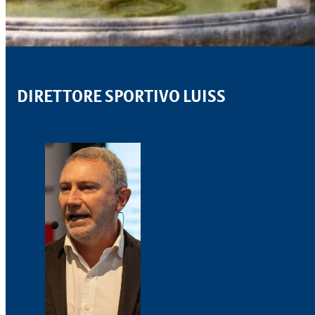
DIRETTORE SPORTIVO LUISS