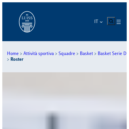
Vai
al
contenuto
CERCA
IT
Home
>
Attività sportiva
>
Squadre
>
Basket
>
Basket Serie D
>
Roster