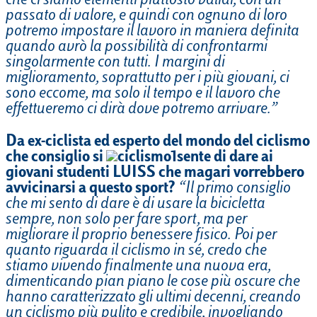
che ci siamo elementi piuttosto validi, con un
passato di valore, e quindi con ognuno di loro
potremo impostare il lavoro in maniera definita
quando avrò la possibilità di confrontarmi
singolarmente con tutti. I margini di
miglioramento, soprattutto per i più giovani, ci
sono eccome, ma solo il tempo e il lavoro che
effettueremo ci dirà dove potremo arrivare.”
Da ex-ciclista ed esperto del mondo del ciclismo
che consiglio si
sente di dare ai
giovani studenti LUISS che magari vorrebbero
avvicinarsi a questo sport?
“Il primo consiglio
che mi sento di dare è di usare la bicicletta
sempre, non solo per fare sport, ma per
migliorare il proprio benessere fisico. Poi per
quanto riguarda il ciclismo in sé, credo che
stiamo vivendo finalmente una nuova era,
dimenticando pian piano le cose più oscure che
hanno caratterizzato gli ultimi decenni, creando
un ciclismo più pulito e credibile, invogliando