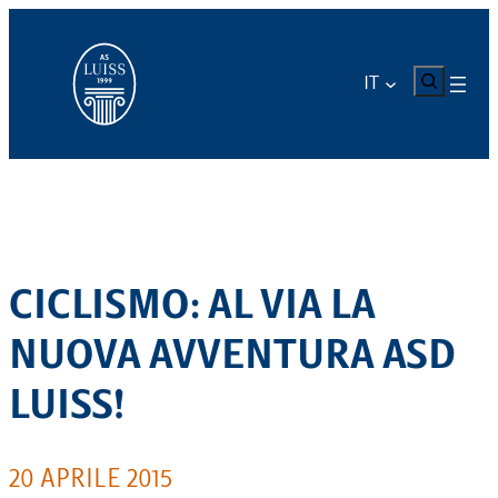
Vai
al
contenuto
CERCA
IT
CICLISMO: AL VIA LA
NUOVA AVVENTURA ASD
LUISS!
20 APRILE 2015