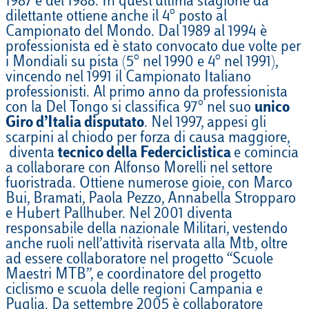
1987 e del 1988. In quest’ultima stagione da
dilettante ottiene anche il 4° posto al
Campionato del Mondo. Dal 1989 al 1994 è
professionista ed è stato convocato due volte per
i Mondiali su pista (5° nel 1990 e 4° nel 1991),
vincendo nel 1991 il Campionato Italiano
professionisti. Al primo anno da professionista
con la Del Tongo si classifica 97° nel suo
unico
Giro d’Italia disputato
. Nel 1997, appesi gli
scarpini al chiodo per forza di causa maggiore,
diventa
tecnico della Federciclistica
e comincia
a collaborare con Alfonso Morelli nel settore
fuoristrada. Ottiene numerose gioie, con Marco
Bui, Bramati, Paola Pezzo, Annabella Stropparo
e Hubert Pallhuber. Nel 2001 diventa
responsabile della nazionale Militari, vestendo
anche ruoli nell’attività riservata alla Mtb, oltre
ad essere collaboratore nel progetto “Scuole
Maestri MTB”, e coordinatore del progetto
ciclismo e scuola delle regioni Campania e
Puglia. Da settembre 2005 è collaboratore