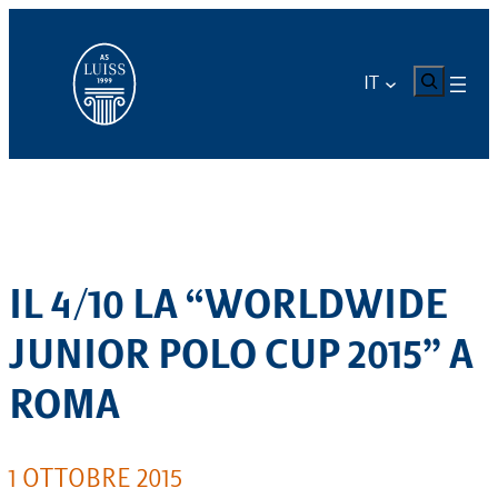
Vai
al
contenuto
CERCA
IT
IL 4/10 LA “WORLDWIDE
JUNIOR POLO CUP 2015” A
ROMA
1 OTTOBRE 2015