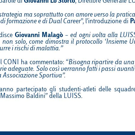
 parole di
Giovanni Lo Storto
, Direttore Generale L
rategia ma soprattutto con amore verso la pratica s
, di formazione e di Dual Career
”, l’introduzione di
P
disce
Giovanni Malagò
–
ed ogni volta alla LUISS
non solo, come dimostra il protocollo ‘Insieme Uni
rre i rischi di malattia.”
 del CONI ha commentato: “
Bisogna ripartire da una 
ie adeguate. Solo così verranno fatti i passi avanti 
a Associazione Sportiva”.
anno partecipato gli studenti-atleti delle squadr
 “Massimo Baldini” della LUISS.