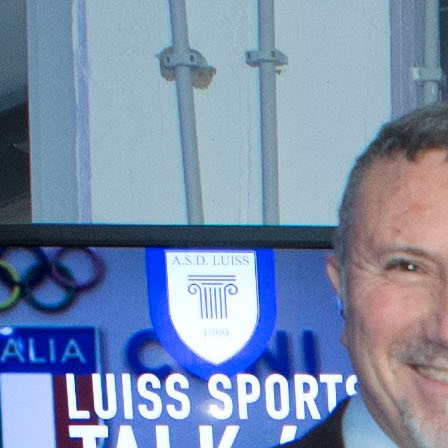
Calendario
Roster
News