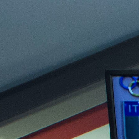
VELA
Calendario
Roster
News
VOLLEY
Calendario
Roster
News