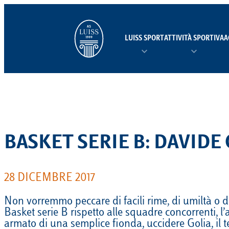
Vai
al
contenuto
LUISS SPORT
ATTIVITÀ SPORTIVA
A
CHI SIAMO
LUISS SPORT PROGRAM
CONVENZIONI
NEWS
JOIN US
SQUADRE
SCUOLE SPORTIVE
TORN
ATLETICA LEGGERA
VISIONE E MISSIONE
TOP ATHLETES
NAVETTE LUISS SPORT
CALENDARIO
CONTATTI
BASKET
BASKET SERIE B: DAVIDE
CONSIGLIO DI AMMINISTRAZIONE
CAMPI DA GIOCO
FOTO E VIDEO
CALCIO
STRUTTURA ORGANIZZATIVA
ASSICURAZIONE INFORTUNI
CAMPI ESTIVI
28 DICEMBRE 2017
CANOTTAGGIO
LUISS SPORT LAB
PUBBLICAZIONI
Non vorremmo peccare di facili rime, di umiltà o d
Basket serie B rispetto alle squadre concorrenti, l
CICLISMO
armato di una semplice fionda, uccidere Golia, il te