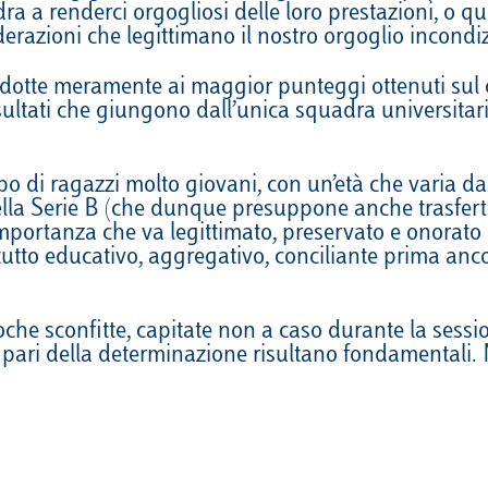
ra a renderci orgogliosi delle loro prestazioni, o qu
VELA
Calendario
Roster
News
siderazioni che legittimano il nostro orgoglio incon
VOLLEY
Calendario
Roster
News
condotte meramente ai maggior punteggi ottenuti sul 
 risultati che giungono dall’unica squadra universita
di ragazzi molto giovani, con un’età che varia dai 1
lla Serie B (che dunque presuppone anche trasferte 
mportanza che va legittimato, preservato e onorato 
to educativo, aggregativo, conciliante prima ancora 
he sconfitte, capitate non a caso durante la sessi
al pari della determinazione risultano fondamentali.