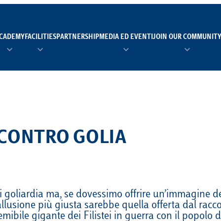
CADEMY
FACILITIES
PARTNERSHIP
MEDIA ED EVENTI
JOIN OUR COMMUNIT
TEAM MANAGER AS 
EI
Calendario
Roster
News
NUOTO
FORMAZIONE
PADEL
 CONTRO GOLIA
TRASPARENZA E ET
RUGBY
MODELLO ORGANIZZ
SCI
Calendario
Roster
News
i goliardia ma, se dovessimo offrire un’immagine del
’allusione più giusta sarebbe quella offerta dal rac
TENNIS
Calendario
Roster
News
mibile gigante dei Filistei in guerra con il popolo d