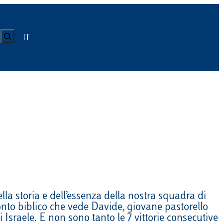
CERCA
IT
Y
LUISS
Calendario
Roster
News
Calendario
Roster
News
ICA
Calendario
Roster
News
ATIVO E CODICE CONDOTTA
Calendario
Roster
News
la storia e dell’essenza della nostra squadra di
conto biblico che vede Davide, giovane pastorello
Calendario
Roster
News
i Israele. E non sono tanto le 7 vittorie consecutive