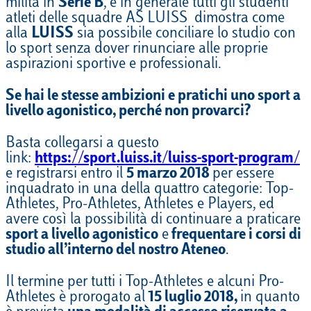
milita in
Serie B
, e in generale tutti gli studenti
atleti delle squadre AS LUISS dimostra come
alla
LUISS
sia possibile conciliare lo studio con
lo sport senza dover rinunciare alle proprie
aspirazioni sportive e professionali.
Se hai le stesse ambizioni e pratichi uno sport a
livello agonistico, perché non provarci?
Basta collegarsi a questo
link:
https://sport.luiss.it/luiss-sport-program/
e registrarsi entro il
5 marzo 2018
per essere
inquadrato in una della quattro categorie: Top-
Athletes, Pro-Athletes, Athletes e Players, ed
avere così la possibilità di continuare a praticare
sport a livello agonistico
e
frequentare i corsi di
studio all’interno del nostro Ateneo
.
Il termine per tutti i Top-Athletes e alcuni Pro-
Athletes è prorogato al
15 luglio 2018,
in quanto