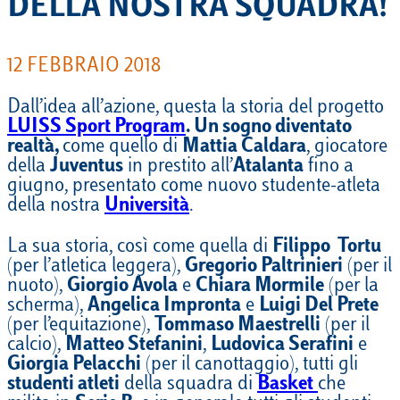
DELLA NOSTRA SQUADRA!
12 FEBBRAIO 2018
Dall’idea all’azione, questa la storia del progetto
LUISS Sport Program
. Un sogno diventato
realtà,
come quello di
Mattia Caldara
, giocatore
della
Juventus
in prestito all’
Atalanta
fino a
giugno, presentato come nuovo studente-atleta
della nostra
Università
.
La sua storia, così come quella di
Filippo Tortu
(per l’atletica leggera),
Gregorio Paltrinieri
(per il
nuoto),
Giorgio Avola
e
Chiara Mormile
(per la
scherma),
Angelica Impronta
e
Luigi Del Prete
(per l’equitazione),
Tommaso Maestrelli
(per il
calcio),
Matteo Stefanini
,
Ludovica Serafini
e
Giorgia Pelacchi
(per il canottaggio), tutti gli
studenti atleti
della squadra di
Basket
che