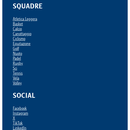
SQUADRE
Atletica Leggera
Basket
Calcio
Canottaggio
Ciclismo
Equitazione
Golf
Nuoto
Padel
Rugby
Sci
Tennis
Vela
Volley
SOCIAL
Facebook
Instagram
X
TikTok
LinkedIn