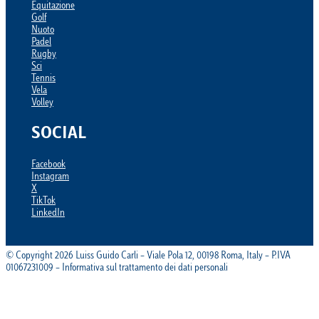
Equitazione
Golf
Nuoto
Padel
Rugby
Sci
Tennis
Vela
Volley
SOCIAL
Facebook
Instagram
X
TikTok
LinkedIn
© Copyright 2026 Luiss Guido Carli – Viale Pola 12, 00198 Roma, Italy – P.IVA
01067231009 – Informativa sul trattamento dei dati personali