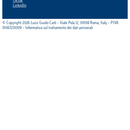
TikTok
LinkedIn
© Copyright 2026 Luiss Guido Carli – Viale Pola 12, 00198 Roma, Italy – P.IVA
01067231009 – Informativa sul trattamento dei dati personali