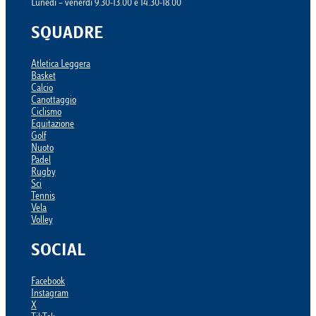
Lunedì – venerdì 9.30-13.00 e 14.30-18.00
SQUADRE
Atletica Leggera
Basket
Calcio
Canottaggio
Ciclismo
Equitazione
Golf
Nuoto
Padel
Rugby
Sci
Tennis
Vela
Volley
SOCIAL
Facebook
Instagram
X