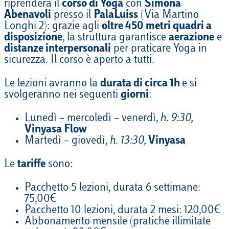
riprenderà
il
corso di Yoga
con
Simona
Abenavoli
presso il
PalaLuiss
(Via Martino
Longhi 2): grazie agli
oltre
450
metri quadri a
disposizione
, la struttura garantisce
aerazione
e
distanze interpersonali
per praticare Yoga in
sicurezza.
Il corso è aperto a tutti.
Le lezioni
avranno
la
durata di circa 1h
e si
svolgeranno nei seguenti
giorni
:
Lunedì – mercoledì –
v
enerdì,
h. 9:30,
Vinyasa
Flow
Martedì – giovedì,
h. 13:30,
Vinyasa
L
e
tariffe
sono
:
P
acchetto 5 lezioni
,
durata 6 settimane
:
75,00€
P
acchetto 10 lezioni
,
durata 2 mesi: 120,00€
Abbonamento
mensile (pratiche illimitate