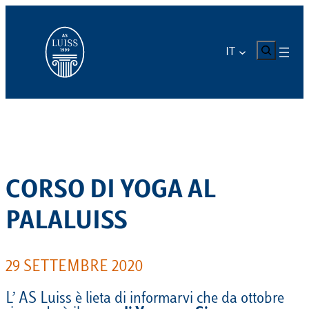
Vai
al
contenuto
CERCA
IT
CORSO DI YOGA AL
PALALUISS
29 SETTEMBRE 2020
L’ AS Luiss è lieta di informarvi che da ottobre