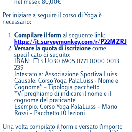
nel mese): 80,00€
Per iniziare a seguire il corso di Yoga è
necessario
:
Compilare il
form
al seguente link
:
https://it.surveymonkey.com/r/P22MZRJ
Versare la quota di iscrizione
come
specificato di seguito:
IBAN: IT13 U030 6905 0771 0000 0013
239
Intestato a: Associazione Sportiva Luiss
Causale: Corso Yoga
PalaLuiss
- Nome e
Cognome* – Tipologia pacchetto
*Vi preghiamo di indicare il nome e il
cognome del praticante.
Esempio: Corso Yoga
PalaLuiss
– Mario
Rossi – Pacchetto 10 lezioni
Una volta compilato il
form
e versato l’importo