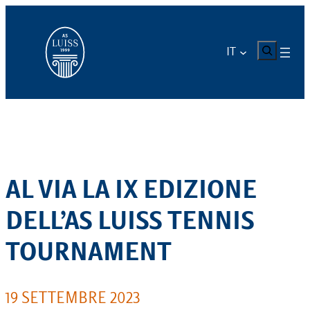
Vai
al
contenuto
CERCA
IT
AL VIA LA IX EDIZIONE
DELL’AS LUISS TENNIS
TOURNAMENT
19 SETTEMBRE 2023