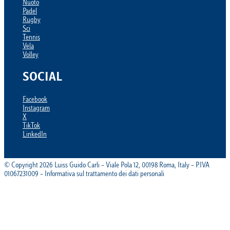
Nuoto
Padel
Rugby
Sci
Tennis
Vela
Volley
SOCIAL
Facebook
Instagram
X
TikTok
LinkedIn
© Copyright 2026 Luiss Guido Carli – Viale Pola 12, 00198 Roma, Italy – P.IVA
01067231009 – Informativa sul trattamento dei dati personali