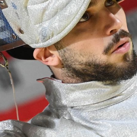
VELA
Calendario
Roster
News
VOLLEY
Calendario
Roster
News