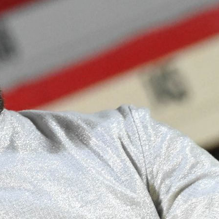
Calendario
Roster
News