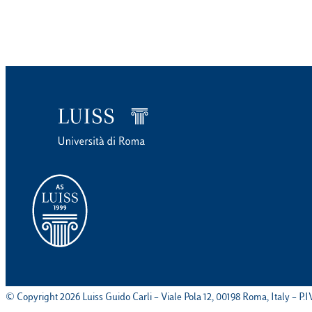
© Copyright 2026 Luiss Guido Carli – Viale Pola 12, 00198 Roma, Italy – P.