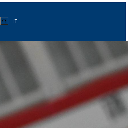
CERCA
IT
Y
LUISS
Calendario
Roster
News
Calendario
Roster
News
ICA
Calendario
Roster
News
ATIVO E CODICE CONDOTTA
Calendario
Roster
News
Calendario
Roster
News