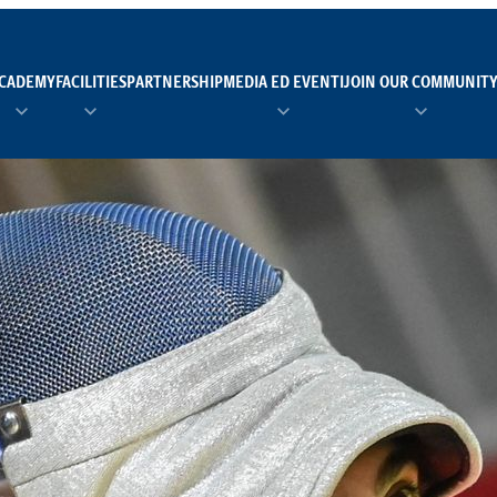
CADEMY
FACILITIES
PARTNERSHIP
MEDIA ED EVENTI
JOIN OUR COMMUNIT
TEAM MANAGER AS 
EI
Calendario
Roster
News
NUOTO
FORMAZIONE
PADEL
TRASPARENZA E ET
RUGBY
MODELLO ORGANIZZ
SCI
Calendario
Roster
News
TENNIS
Calendario
Roster
News