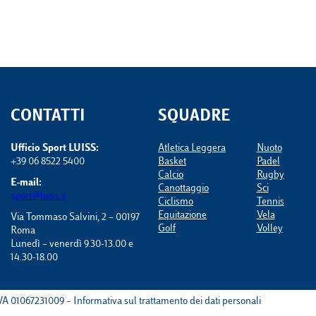
CONTATTI
SQUADRE
Ufficio Sport LUISS:
Atletica Leggera
Nuoto
+39 06 8522 5400
Basket
Padel
Calcio
Rugby
E-mail:
Canottaggio
Sci
sport@luiss.it
Ciclismo
Tennis
Equitazione
Vela
Via Tommaso Salvini, 2 – 00197
Golf
Volley
Roma
Lunedì – venerdì 9.30-13.00 e
14.30-18.00
IVA 01067231009 – Informativa sul trattamento dei dati personali