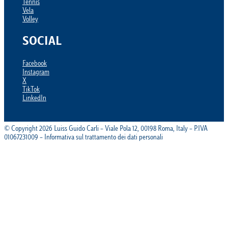
Tennis
Vela
Volley
SOCIAL
Facebook
Instagram
X
TikTok
LinkedIn
© Copyright 2026 Luiss Guido Carli – Viale Pola 12, 00198 Roma, Italy – P.IVA
01067231009 – Informativa sul trattamento dei dati personali