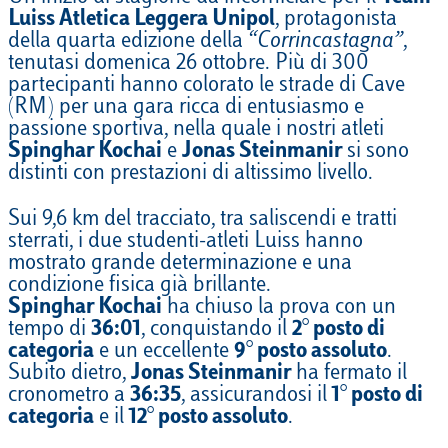
Luiss Atletica Leggera Unipol
, protagonista
della quarta edizione della
“Corrincastagna”
,
tenutasi domenica 26 ottobre. Più di 300
partecipanti hanno colorato le strade di Cave
(RM) per una gara ricca di entusiasmo e
passione sportiva, nella quale i nostri atleti
Spinghar Kochai
e
Jonas Steinmanir
si sono
distinti con prestazioni di altissimo livello.
Sui 9,6 km del tracciato, tra saliscendi e tratti
sterrati, i due studenti-atleti Luiss hanno
mostrato grande determinazione e una
condizione fisica già brillante.
Spinghar Kochai
ha chiuso la prova con un
tempo di
36:01
, conquistando il
2° posto di
categoria
e un eccellente
9° posto assoluto
.
Subito dietro,
Jonas Steinmanir
ha fermato il
cronometro a
36:35
, assicurandosi il
1° posto di
categoria
e il
12° posto assoluto
.