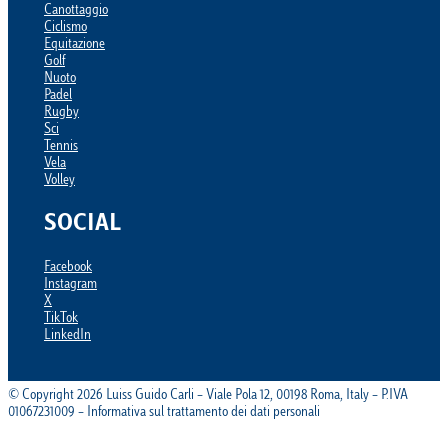
Canottaggio
Ciclismo
Equitazione
Golf
Nuoto
Padel
Rugby
Sci
Tennis
Vela
Volley
SOCIAL
Facebook
Instagram
X
TikTok
LinkedIn
© Copyright 2026 Luiss Guido Carli – Viale Pola 12, 00198 Roma, Italy – P.IVA
01067231009 – Informativa sul trattamento dei dati personali