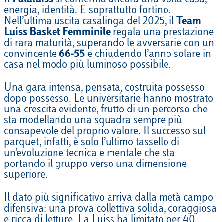
Il
Palaluiss
si conferma ancora una volta casa,
energia, identità. E soprattutto fortino.
Nell’ultima uscita casalinga del 2025, il
Team
Luiss Basket Femminile
regala una prestazione
di rara maturità, superando le avversarie con un
convincente
66-55
e chiudendo l’anno solare in
casa nel modo più luminoso possibile.
Una gara intensa, pensata, costruita possesso
dopo possesso. Le universitarie hanno mostrato
una crescita evidente, frutto di un percorso che
sta modellando una squadra sempre più
consapevole del proprio valore. Il successo sul
parquet, infatti, è solo l’ultimo tassello di
un’evoluzione tecnica e mentale che sta
portando il gruppo verso una dimensione
superiore.
Il dato più significativo arriva dalla metà campo
difensiva: una prova collettiva solida, coraggiosa
e ricca di letture. La Luiss ha limitato per 40