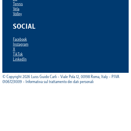
Tennis
Vela
Volley
SOCIAL
Facebook
Instagram
X
TikTok
LinkedIn
© Copyright 2026 Luiss Guido Carli – Viale Pola 12, 00198 Roma, Italy – P.IVA
01067231009 – Informativa sul trattamento dei dati personali