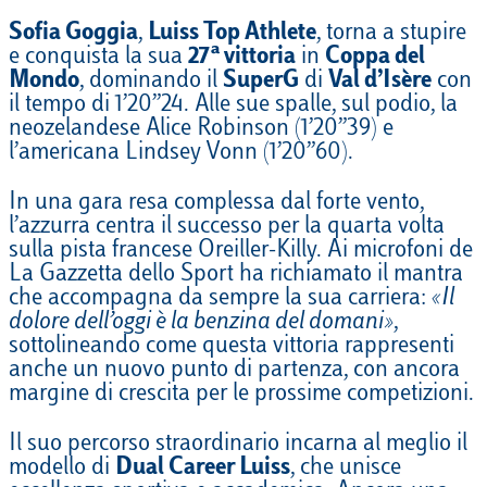
Sofia Goggia
,
Luiss Top Athlete
, torna a stupire
e conquista la sua
27ª vittoria
in
Coppa del
Mondo
, dominando il
SuperG
di
Val d’Isère
con
il tempo di 1’20”24. Alle sue spalle, sul podio, la
neozelandese Alice Robinson (1’20”39) e
l’americana Lindsey Vonn (1’20”60).
In una gara resa complessa dal forte vento,
l’azzurra centra il successo per la quarta volta
sulla pista francese Oreiller-Killy. Ai microfoni de
La Gazzetta dello Sport ha richiamato il mantra
che accompagna da sempre la sua carriera:
«Il
dolore dell’oggi è la benzina del domani»
,
sottolineando come questa vittoria rappresenti
anche un nuovo punto di partenza, con ancora
margine di crescita per le prossime competizioni.
Il suo percorso straordinario incarna al meglio il
modello di
Dual Career Luiss
, che unisce