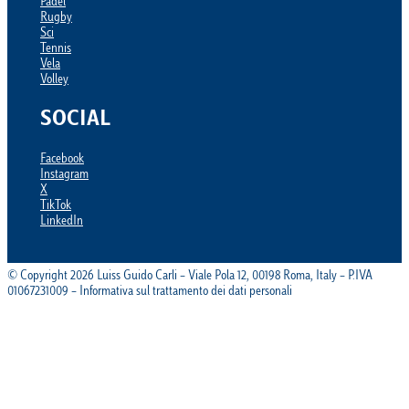
Padel
Rugby
Sci
Tennis
Vela
Volley
SOCIAL
Facebook
Instagram
X
TikTok
LinkedIn
© Copyright 2026 Luiss Guido Carli – Viale Pola 12, 00198 Roma, Italy – P.IVA
01067231009 – Informativa sul trattamento dei dati personali