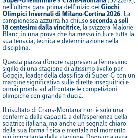
Super-G femminile
a
Crans-Montana
(Svizzera),
nell’ultima gara prima dell’inizio dei
Giochi
Olimpici Invernali di Milano-Cortina 2026
. La
campionessa azzurra ha chiuso
seconda a soli
18 centesimi dalla vincitrice
, la svizzera Malorie
Blanc, in una prova che ha messo in luce tutta la
sua tenacia, tecnica e determinazione nella
disciplina.
Questa piazza d’onore rappresenta l’ennesimo
sigillo di una stagione di altissimo livello per
Goggia, leader della classifica di Super-G con un
margine significativo sulle dirette inseguitrici e
ormai pronta ad affrontare le competizioni
olimpiche con grande fiducia.
Il risultato di Crans-Montana non è solo una
conferma delle capacità e dell’esperienza della
sciatrice italiana, ma anche un segnale chiaro
della sua forma fisica e mentale nel momento
più importante della stagione. Dopo una gara