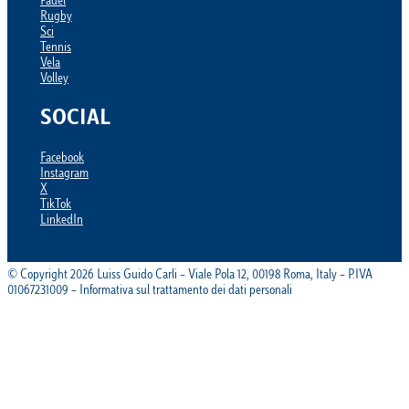
Padel
Rugby
Sci
Tennis
Vela
Volley
SOCIAL
Facebook
Instagram
X
TikTok
LinkedIn
© Copyright 2026 Luiss Guido Carli – Viale Pola 12, 00198 Roma, Italy – P.IVA
01067231009 – Informativa sul trattamento dei dati personali