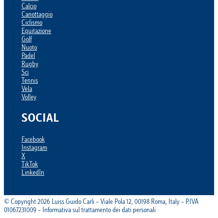
Calcio
Canottaggio
Ciclismo
Equitazione
Golf
Nuoto
Padel
Rugby
Sci
Tennis
Vela
Volley
SOCIAL
Facebook
Instagram
X
TikTok
LinkedIn
© Copyright 2026 Luiss Guido Carli – Viale Pola 12, 00198 Roma, Italy – P.IVA
01067231009 – Informativa sul trattamento dei dati personali