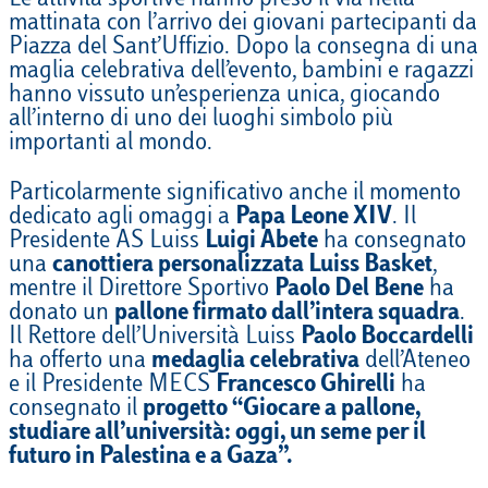
Le attività sportive hanno preso il via nella
mattinata con l’arrivo dei giovani partecipanti da
Piazza del Sant’Uffizio. Dopo la consegna di una
maglia celebrativa dell’evento, bambini e ragazzi
hanno vissuto un’esperienza unica, giocando
all’interno di uno dei luoghi simbolo più
importanti al mondo.
Particolarmente significativo anche il momento
dedicato agli omaggi a
Papa Leone XIV
. Il
Presidente AS Luiss
Luigi Abete
ha consegnato
una
canottiera personalizzata Luiss Basket
,
mentre il Direttore Sportivo
Paolo Del Bene
ha
donato un
pallone firmato dall’intera squadra
.
Il Rettore dell’Università Luiss
Paolo Boccardelli
ha offerto una
medaglia celebrativa
dell’Ateneo
e il Presidente MECS
Francesco Ghirelli
ha
consegnato il
progetto “Giocare a pallone,
studiare all’università: oggi, un seme per il
futuro in Palestina e a Gaza”.