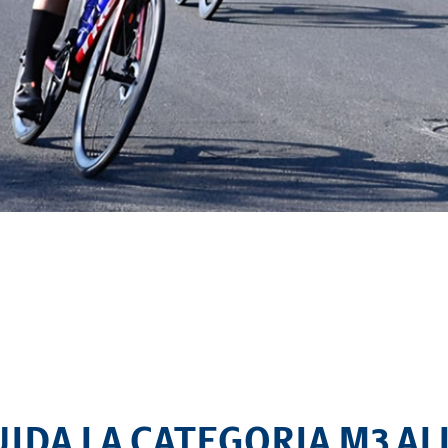
VELA
Calendario
Roster
News
VOLLEY
Calendario
Roster
News
IDA LA CATEGORIA M3 A