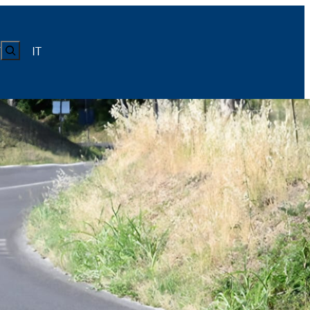
CERCA
IT
Y
LUISS
Calendario
Roster
News
Calendario
Roster
News
ICA
Calendario
Roster
News
ATIVO E CODICE CONDOTTA
Calendario
Roster
News
Calendario
Roster
News