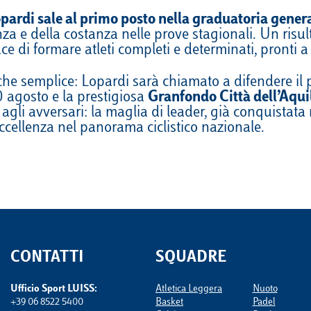
pardi sale al primo posto nella graduatoria genera
za e della costanza nelle prove stagionali. Un risul
ace di formare atleti completi e determinati, pronti a
o che semplice: Lopardi sarà chiamato a difendere il 
0 agosto e la prestigiosa
Granfondo Città dell’Aqui
agli avversari: la maglia di leader, già conquistata
cellenza nel panorama ciclistico nazionale.
CONTATTI
SQUADRE
Ufficio Sport LUISS:
Atletica Leggera
Nuoto
+39 06 8522 5400
Basket
Padel