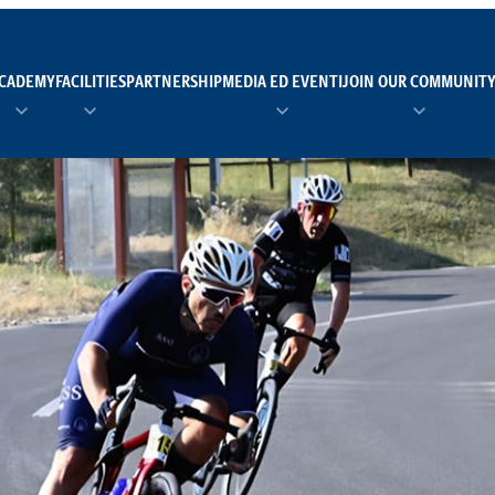
CADEMY
FACILITIES
PARTNERSHIP
MEDIA ED EVENTI
JOIN OUR COMMUNIT
TEAM MANAGER AS 
EI
Calendario
Roster
News
NUOTO
FORMAZIONE
PADEL
TRASPARENZA E ET
RUGBY
MODELLO ORGANIZZ
SCI
Calendario
Roster
News
TENNIS
Calendario
Roster
News