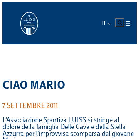
Vai
al
contenuto
CERCA
IT
CIAO MARIO
7 SETTEMBRE 2011
L’Associazione Sportiva LUISS si stringe al
dolore della famiglia Delle Cave e della Stella
Azzurra per l’improvvisa scomparsa del giovane