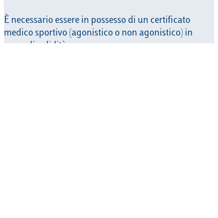
È necessario essere in possesso di un certificato
medico sportivo (agonistico o non agonistico) in
corso di validità.
Di seguito info utili sui centri convenzionati per
ottenere un certificato medico sportivo:
– È attiva per
gli Studenti, Personale Docente e
Personale Amministrativo
una
convenzione
che
permette di usufruire di tariffe agevolate sui servizi
sanitari, tra cui la
visita medico sportiva agonistica e
non agonistica
, presso
UPMC Salvator Mundi
International Hospital
, sito in Viale delle Mura
Gianicolensi, 67.
Per effettuare le prenotazioni:
Telefono: 06588961