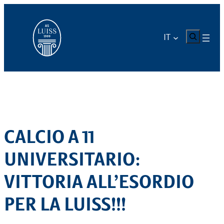
Vai
al
contenuto
CERCA
IT
CALCIO A 11
UNIVERSITARIO:
VITTORIA ALL’ESORDIO
PER LA LUISS!!!