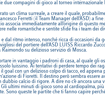
elle due compagini di gioco al torneo internazional
VELA
Calendario
Roster
News
irato un clima surreale, a creare il quale, probabi
VOLLEY
Calendario
Roster
News
ncesco Ferretti (il Team Manager dell’ASD) a fine p
o associa immediatamente all’origine di questo me
ere nelle romantiche e sentite sfide fra i team dei d
 e dal ritmo intenso, nonché ricca di occasioni da g
avigliosi del portiere dell’ASD LUISS Riccardo Zucco
a Raimondo su delizioso servizio di Mosca.
tare in vantaggio i padroni di casa, al quale gli os
solo luissino. Ai tentativi di perdere tempo dei raga
 il goal con un delizioso colpo di tacco, ed appen
n’azione di Fioretti. Il destino però sembra essere
un dubbio calcio di rigore. A dire no c’è ancora una 
i ultimi minuti di gioco sono al cardiopalma, più v
e. Sono queste le partite che ti fanno capire perch