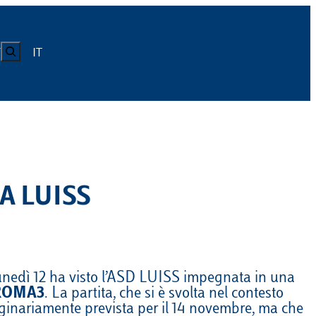
CERCA
IT
Y
LUISS
Calendario
Roster
News
Calendario
Roster
News
A LUISS
ICA
Calendario
Roster
News
ATIVO E CODICE CONDOTTA
Calendario
Roster
News
 lunedì 12 ha visto l’ASD LUISS impegnata in una
ROMA3
. La partita, che si è svolta nel contesto
Calendario
Roster
News
riginariamente prevista per il 14 novembre, ma che