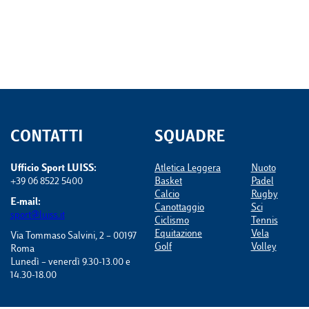
CONTATTI
SQUADRE
Ufficio Sport LUISS:
Atletica Leggera
Nuoto
+39 06 8522 5400
Basket
Padel
Calcio
Rugby
E-mail:
Canottaggio
Sci
sport@luiss.it
Ciclismo
Tennis
Equitazione
Vela
Via Tommaso Salvini, 2 – 00197
Golf
Volley
Roma
Lunedì – venerdì 9.30-13.00 e
14.30-18.00