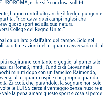
e EUROROMA, e che si è conclusa sull’
1-1
.
Calendario
Roster
News
lmente, hanno contribuito anche il freddo pungente
artita, “ricordava quei campi inglesi che
raviglioso sport ed alla sua natura
iversi College del Regno Unito.”
oal da un lato e dall’altro del campo. Solo nel
li su ottime azioni della squadra avversaria ed, al
piti reagiranno con tanto orgoglio, al punto tale
zzi di Roma3, infatti, l’undici di Giovannetti
a pochi minuti dopo con un famelico Raimondo,
 avverso alla squadra ospite che, proprio quando
volta Zuccoli, che, parandolo, fa sognare non solo
olte la LUISS cerca il vantaggio senza riuscire a
é vale la pena amare questo sport e cosa si perde