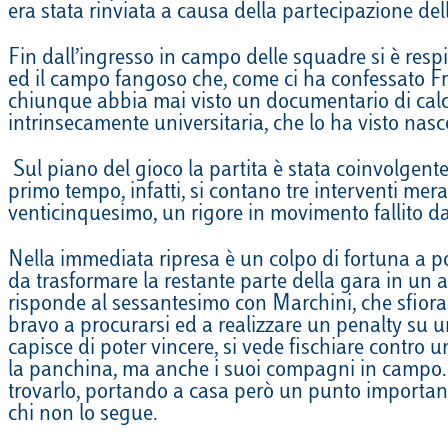
era stata rinviata a causa della partecipazione d
EQUITAZIONE
Fin dall’ingresso in campo delle squadre si è resp
GOLF
ed il campo fangoso che, come ci ha confessato Fra
chiunque abbia mai visto un documentario di calci
intrinsecamente universitaria, che lo ha visto nasc
Sul piano del gioco la partita è stata coinvolgente
primo tempo, infatti, si contano tre interventi mer
venticinquesimo, un rigore in movimento fallito d
Nella immediata ripresa è un colpo di fortuna a por
da trasformare la restante parte della gara in un as
risponde al sessantesimo con Marchini, che sfiora
bravo a procurarsi ed a realizzare un penalty su u
capisce di poter vincere, si vede fischiare contro 
la panchina, ma anche i suoi compagni in campo. Gl
trovarlo, portando a casa però un punto important
chi non lo segue.