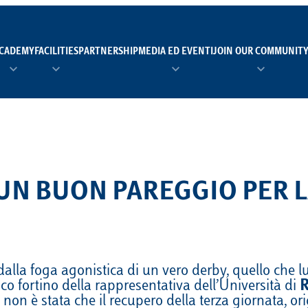
CADEMY
FACILITIES
PARTNERSHIP
MEDIA ED EVENTI
JOIN OUR COMMUNIT
TEAM MANAGER AS 
EI
Calendario
Roster
News
NUOTO
FORMAZIONE
PADEL
UN BUON PAREGGIO PER L
TRASPARENZA E ET
RUGBY
MODELLO ORGANIZZ
SCI
Calendario
Roster
News
 dalla foga agonistica di un vero derby, quello che
orico fortino della rappresentativa dell’Università di
TENNIS
Calendario
Roster
News
 non è stata che il recupero della terza giornata, o