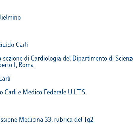
VELA
Calendario
Roster
News
lielmino
VOLLEY
Calendario
Roster
News
Guido Carli
la sezione di Cardiologia del Dipartimento di Scienze
berto I, Roma
Carli
 Carli e Medico Federale U.I.T.S.
missione Medicina 33, rubrica del Tg2