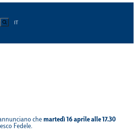
CERCA
IT
Y
LUISS
Calendario
Roster
News
Calendario
Roster
News
ICA
Calendario
Roster
News
ATIVO E CODICE CONDOTTA
Calendario
Roster
News
o annunciano che
martedì 16 aprile alle 17.30
cesco Fedele.
Calendario
Roster
News