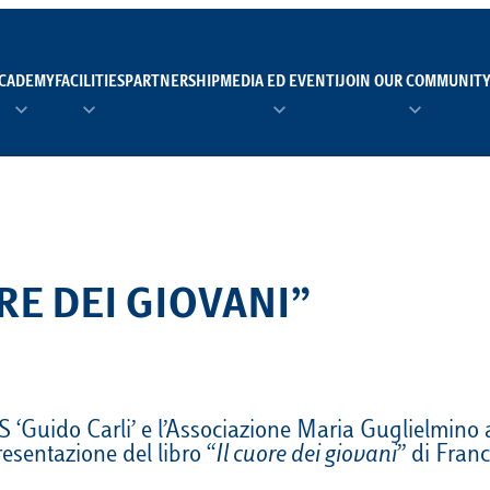
CADEMY
FACILITIES
PARTNERSHIP
MEDIA ED EVENTI
JOIN OUR COMMUNIT
TEAM MANAGER AS 
EI
Calendario
Roster
News
NUOTO
FORMAZIONE
PADEL
RE DEI GIOVANI”
TRASPARENZA E ET
RUGBY
MODELLO ORGANIZZ
SCI
Calendario
Roster
News
 ‘Guido Carli’ e l’Associazione Maria Guglielmin
resentazione del libro “
Il cuore dei giovani
” di Fran
TENNIS
Calendario
Roster
News