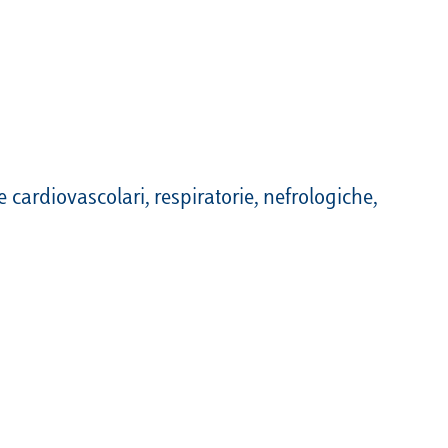
Calendario
Roster
News
 cardiovascolari, respiratorie, nefrologiche,