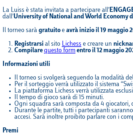
La Luiss è stata invitata a partecipare all’
ENGAGE.
dall’
University of National and World Economy d
Il torneo sarà
gratuito
e
avrà inizio il 19 maggio 
Registrarsi
al sito
Lichess
e creare un
nickn
Compilare
questo
form
entro il 12 maggio 20
Informazioni utili
Il torneo si svolgerà seguendo la modalità d
Per il sorteggio verrà utilizzato il sistema “S
La piattaforma Lichess verrà utilizzata esclus
Il tempo di gioco sarà di 15 minuti.
Ogni squadra sarà composta da 4 giocatori, 
Durante le partite, tutti i partecipanti sara
accesi. Sarà inoltre proibito parlare con i c
Premi