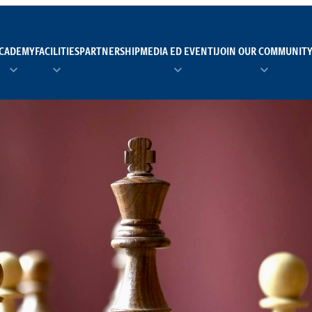
CADEMY
FACILITIES
PARTNERSHIP
MEDIA ED EVENTI
JOIN OUR COMMUNIT
TEAM MANAGER AS 
EI
Calendario
Roster
News
NUOTO
FORMAZIONE
PADEL
TRASPARENZA E ET
RUGBY
MODELLO ORGANIZZ
SCI
Calendario
Roster
News
TENNIS
Calendario
Roster
News