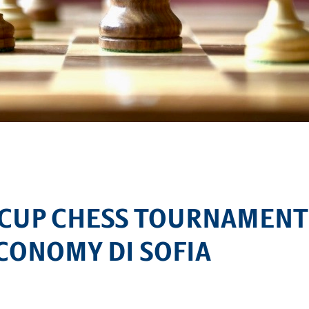
VELA
Calendario
Roster
News
VOLLEY
Calendario
Roster
News
U CUP CHESS TOURNAMENT
CONOMY DI SOFIA