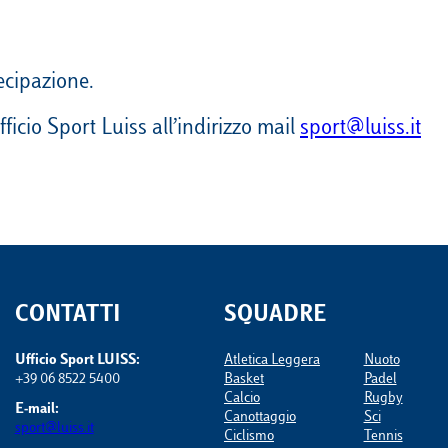
tecipazione.
fficio Sport Luiss all’indirizzo mail
sport@luiss.it
CONTATTI
SQUADRE
Ufficio Sport LUISS:
Atletica Leggera
Nuoto
+39 06 8522 5400
Basket
Padel
Calcio
Rugby
E-mail:
Canottaggio
Sci
sport@luiss.it
Ciclismo
Tennis