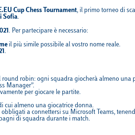
EU Cup Chess Tournament
, il primo torneo di sc
i Sofia
.
2021
. Per partecipare è necessario:
ame
il più simile possibile al vostro nome reale.
21
.
el round robin: ogni squadra giocherà almeno una p
wiss Manager”.
ivamente per giocare le partite.
di cui almeno una giocatrice donna.
nno obbligati a connettersi su Microsoft Teams, tene
ompagni di squadra durante i match.