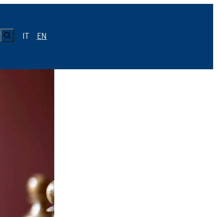
CERCA
IT
EN
Y
LUISS
Calendario
Roster
News
Calendario
Roster
News
ICA
Calendario
Roster
News
ATIVO E CODICE CONDOTTA
Calendario
Roster
News
Calendario
Roster
News