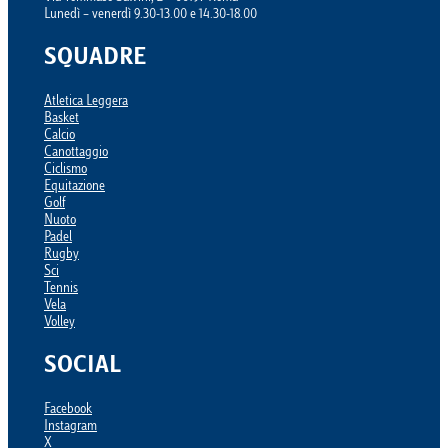
Lunedì – venerdì 9.30-13.00 e 14.30-18.00
SQUADRE
Atletica Leggera
Basket
Calcio
Canottaggio
Ciclismo
Equitazione
Golf
Nuoto
Padel
Rugby
Sci
Tennis
Vela
Volley
SOCIAL
Facebook
Instagram
X