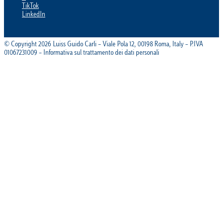
TikTok
LinkedIn
© Copyright 2026 Luiss Guido Carli – Viale Pola 12, 00198 Roma, Italy – P.IVA
01067231009 – Informativa sul trattamento dei dati personali