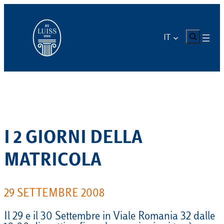
Vai
al
contenuto
CERCA
IT
I 2 GIORNI DELLA
MATRICOLA
29 SETTEMBRE 2008
Il 29 e il 30 Settembre in Viale Romania 32 dalle