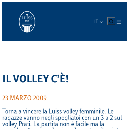
Vai
al
contenuto
CERCA
IT
IL VOLLEY C’È!
23 MARZO 2009
Torna a vincere la Luiss volley femminile. Le
ragazze vanno negli spogliatoi con un 3 a 2 sul
volley Prati. La partita non è facile ma la