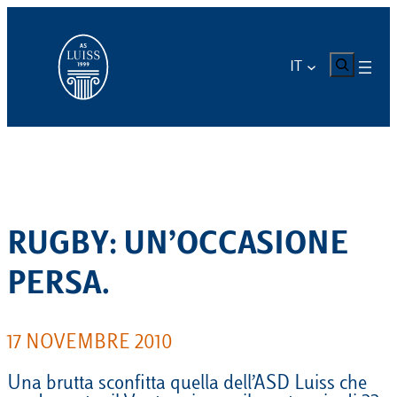
Vai
al
contenuto
CERCA
IT
RUGBY: UN’OCCASIONE
PERSA.
17 NOVEMBRE 2010
Una brutta sconfitta quella dell’ASD Luiss che