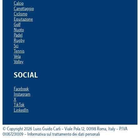
Calcio
Canottaggio
Ciclismo
Equitazione
Golf
Nuoto
Padel
Rugby
Sci
Tennis
Vela
Volley
SOCIAL
Facebook
Instagram
X
TikTok
LinkedIn
© Copyright 2026 Luiss Guido Carli – Viale Pola 12, 00198 Roma, Italy – P.IVA
01067231009 – Informativa sul trattamento dei dati personali