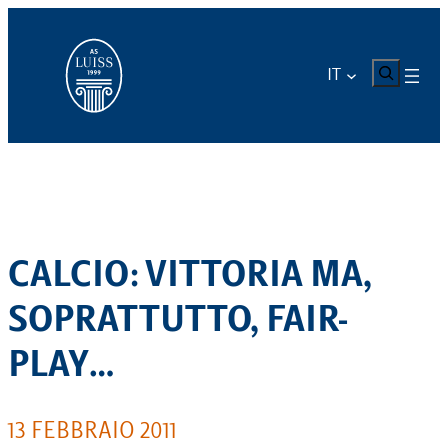
Vai
al
contenuto
CERCA
IT
CALCIO: VITTORIA MA,
SOPRATTUTTO, FAIR-
PLAY…
13 FEBBRAIO 2011