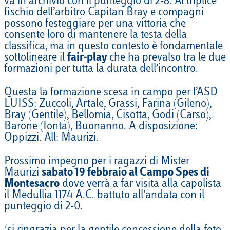
va in archivio con il punteggio di 2-8. Al triplice
fischio dell’arbitro Capitan Bray e compagni
possono festeggiare per una vittoria che
consente loro di mantenere la testa della
classifica, ma in questo contesto è fondamentale
sottolineare il
fair-play
che ha prevalso tra le due
formazioni per tutta la durata dell’incontro.
Questa la formazione scesa in campo per l’ASD
LUISS: Zuccoli, Artale, Grassi, Farina (Gileno),
Bray (Gentile), Bellomia, Cisotta, Godi (Carso),
Barone (Ionta), Buonanno. A disposizione:
Oppizzi. All: Maurizi.
Prossimo impegno per i ragazzi di Mister
Maurizi
sabato 19 febbraio al Campo Spes di
Montesacro
dove verrà a far visita alla capolista
il Medullia 1174 A.C. battuto all’andata con il
punteggio di 2-0.