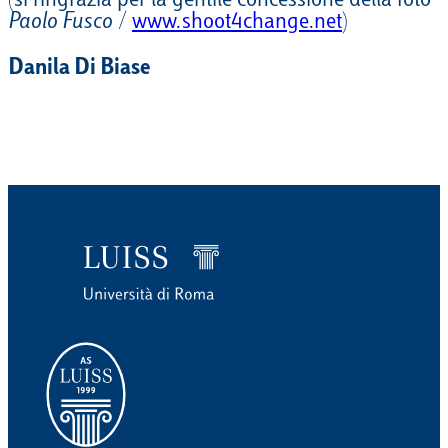
(si ringrazia per la gentile concessione della foto
Paolo Fusco
/
www.shoot4change.net
)
Danila Di Biase