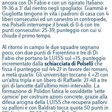
ancora con Di Fabio e con un ispirato Italiano:
19-36 a 3’ dal rientro negli spogliatoi. Giammò e
Gugliotta tengono in vita i padroni di casa con 4
liberi consecutivi ed un canestro in contropiede,
ma Polselli interrompe il break di 0-6 con tre
punti consecutivi: 25-39, punteggio con cui si
chiude il primo tempo.
Al ritorno in campo le due squadre segnano
poco, con due punti di Fiorentino e tre di Di
Fabio che portano la LUISS sul +15, punteggio
incrementato dalla
schiacciata di Polselli
che
fissa il punteggio sul 44-27 in favore dei romani,
a metà quarto. Gli universitari toccano il +21 con
un’altra tripla e un libero di Raffaele: 27-48 a tre
giri di lancette dall’ultimo mini-intervallo. La
formazione di Polidori fatica le cosiddette ‘sette
camicie’ per costruire azioni concrete, grazie alla
difesa arcigna della LUISS che recupera palloni
su palloni e con Baldrati tocca quota 50 punti in