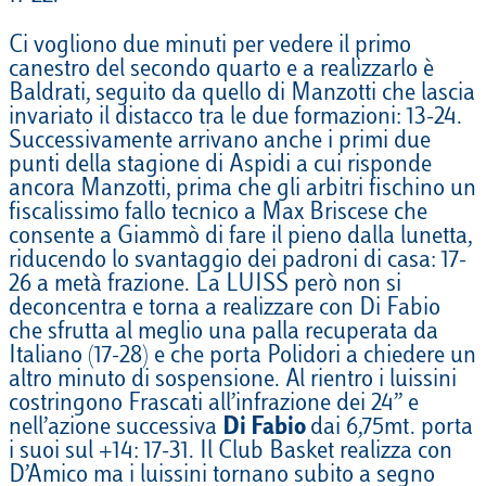
Ci vogliono due minuti per vedere il primo
canestro del secondo quarto e a realizzarlo è
Baldrati, seguito da quello di Manzotti che lascia
invariato il distacco tra le due formazioni: 13-24.
Successivamente arrivano anche i primi due
punti della stagione di Aspidi a cui risponde
ancora Manzotti, prima che gli arbitri fischino un
fiscalissimo fallo tecnico a Max Briscese che
consente a Giammò di fare il pieno dalla lunetta,
riducendo lo svantaggio dei padroni di casa: 17-
26 a metà frazione. La LUISS però non si
deconcentra e torna a realizzare con Di Fabio
che sfrutta al meglio una palla recuperata da
Italiano (17-28) e che porta Polidori a chiedere un
altro minuto di sospensione. Al rientro i luissini
costringono Frascati all’infrazione dei 24’’ e
nell’azione successiva
Di Fabio
dai 6,75mt. porta
i suoi sul +14: 17-31. Il Club Basket realizza con
D’Amico ma i luissini tornano subito a segno