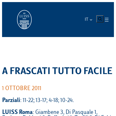
Vai
al
contenuto
CERCA
IT
A FRASCATI TUTTO FACILE
1 OTTOBRE 2011
Parziali
: 11-22; 13-17; 4-18; 10-24.
LUISS Roma
: Giambene 3, Di Pasquale 1,