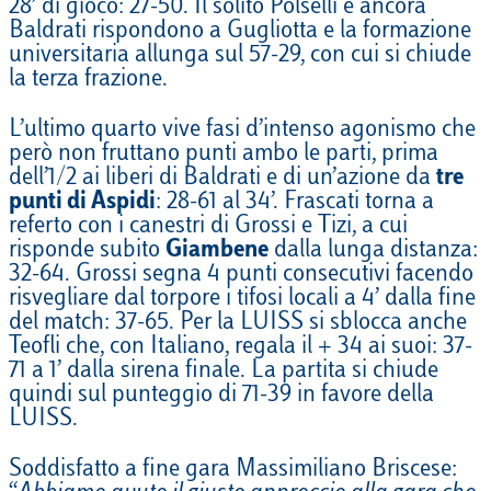
28’ di gioco: 27-50. Il solito Polselli e ancora
Baldrati rispondono a Gugliotta e la formazione
universitaria allunga sul 57-29, con cui si chiude
la terza frazione.
L’ultimo quarto vive fasi d’intenso agonismo che
però non fruttano punti ambo le parti, prima
dell’1/2 ai liberi di Baldrati e di un’azione da
tre
punti di Aspidi
: 28-61 al 34’. Frascati torna a
referto con i canestri di Grossi e Tizi, a cui
risponde subito
Giambene
dalla lunga distanza:
32-64. Grossi segna 4 punti consecutivi facendo
risvegliare dal torpore i tifosi locali a 4’ dalla fine
del match: 37-65. Per la LUISS si sblocca anche
Teofli che, con Italiano, regala il + 34 ai suoi: 37-
71 a 1’ dalla sirena finale. La partita si chiude
quindi sul punteggio di 71-39 in favore della
LUISS.
Soddisfatto a fine gara Massimiliano Briscese: