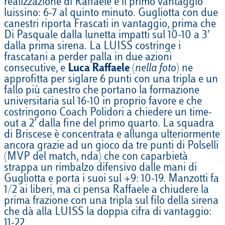
realizzazione di Raffaele e il primo vantaggio
luissino: 6-7 al quinto minuto. Gugliotta con due
canestri riporta Frascati in vantaggio, prima che
Di Pasquale dalla lunetta impatti sul 10-10 a 3’
dalla prima sirena. La LUISS costringe i
frascatani a perder palla in due azioni
consecutive, e
Luca Raffaele
(
nella foto
) ne
approfitta per siglare 6 punti con una tripla e un
fallo più canestro che portano la formazione
universitaria sul 16-10 in proprio favore e che
costringono Coach Polidori a chiedere un time-
out a 2’ dalla fine del primo quarto. La squadra
di Briscese è concentrata e allunga ulteriormente
ancora grazie ad un gioco da tre punti di Polselli
(MVP del match, nda) che con caparbietà
strappa un rimbalzo difensivo dalle mani di
Gugliotta e porta i suoi sul +9: 10-19. Manzotti fa
1/2 ai liberi, ma ci pensa Raffaele a chiudere la
prima frazione con una tripla sul filo della sirena
che dà alla LUISS la doppia cifra di vantaggio:
11-22.