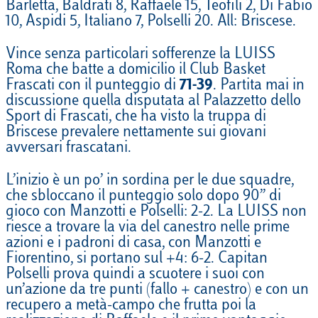
Barletta, Baldrati 8, Raffaele 15, Teofili 2, Di Fabio
10, Aspidi 5, Italiano 7, Polselli 20. All: Briscese.
Vince senza particolari sofferenze la LUISS
Roma che batte a domicilio il Club Basket
Frascati con il punteggio di
71-39
. Partita mai in
discussione quella disputata al Palazzetto dello
Sport di Frascati, che ha visto la truppa di
Briscese prevalere nettamente sui giovani
avversari frascatani.
L’inizio è un po’ in sordina per le due squadre,
che sbloccano il punteggio solo dopo 90’’ di
gioco con Manzotti e Polselli: 2-2. La LUISS non
riesce a trovare la via del canestro nelle prime
azioni e i padroni di casa, con Manzotti e
Fiorentino, si portano sul +4: 6-2. Capitan
Polselli prova quindi a scuotere i suoi con
un’azione da tre punti (fallo + canestro) e con un
recupero a metà-campo che frutta poi la