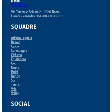
E-mail:
sport@luiss.it
Via Tommaso Salvini, 2 – 00197 Roma
Lunedì – venerdì 9.30-13.00 e 14.30-18.00
SQUADRE
Atletica Leggera
Basket
Calcio
Canottaggio
Ciclismo
Equitazione
Golf
Nuoto
Padel
Rugby
Sci
Tennis
Vela
Volley
SOCIAL