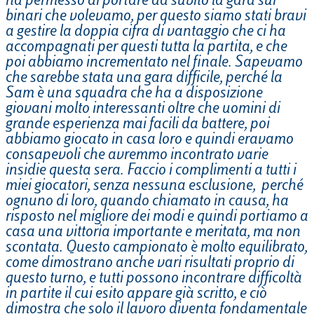
ha permesso di portare da subito la gara sui
binari che volevamo, per questo siamo stati bravi
a gestire la doppia cifra di vantaggio che ci ha
accompagnati per questi tutta la partita, e che
poi abbiamo incrementato nel finale. Sapevamo
che sarebbe stata una gara difficile, perché la
Sam è una squadra che ha a disposizione
giovani molto interessanti oltre che uomini di
grande esperienza mai facili da battere, poi
abbiamo giocato in casa loro e quindi eravamo
consapevoli che avremmo incontrato varie
insidie questa sera. Faccio i complimenti a tutti i
miei giocatori, senza nessuna esclusione, perché
ognuno di loro, quando chiamato in causa, ha
risposto nel migliore dei modi e quindi portiamo a
casa una vittoria importante e meritata, ma non
scontata. Questo campionato è molto equilibrato,
come dimostrano anche vari risultati proprio di
questo turno, e tutti possono incontrare difficoltà
in partite il cui esito appare già scritto, e ciò
dimostra che solo il lavoro diventa fondamentale