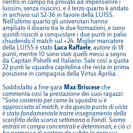
rientro in campo ha provato ad impensierire i
luissini, senza riuscirci, e il terzo quarto è andato
in archivio sul 52-36 in favore della LUISS.
Nell’ultimo quarto gli universitari hanno
ampliato il divario tra le due formazioni, e sono
quindi riusciti a conquistare i due punti in palio
chiudendo il match sul +24. Miglior marcatore
della LUISS è stato
Luca Raffaele
, autore di 18
punti, mentre 10 sono stati quelli messi a segno
da Capitan Polselli ed Italiano. Sale così a quota
22 punti la squadra capitolina che resta in prima
posizione in compagnia della Virtus Aprilia.
Soddisfatto a fine gara
Max Briscese
che
commenta così la prestazione dei suoi ragazzi:
“
Sono contento per come la squadra si è
approcciata al match, e da questo punto di vista
è stato fondamentale trarre insegnamento della
sconfitta della scorsa settimana a Fondi. Siamo
entrati in campo concentrati e determinati, e ciò ci