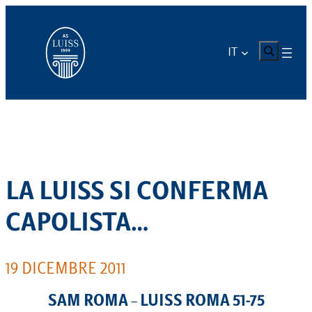
Vai
al
contenuto
CERCA
IT
LA LUISS SI CONFERMA
CAPOLISTA…
19 DICEMBRE 2011
SAM ROMA – LUISS ROMA 51-75