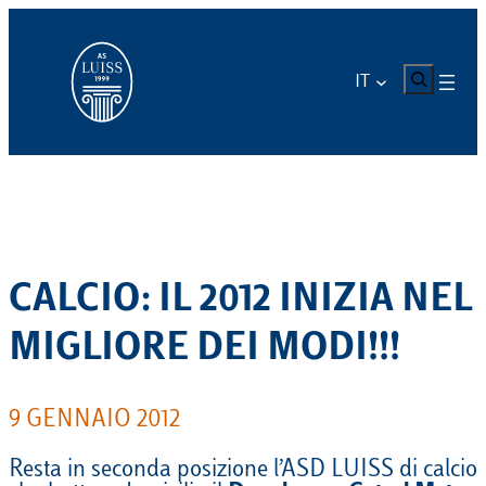
Vai
al
contenuto
CERCA
IT
CALCIO: IL 2012 INIZIA NEL
MIGLIORE DEI MODI!!!
9 GENNAIO 2012
Resta in seconda posizione l’ASD LUISS di calcio