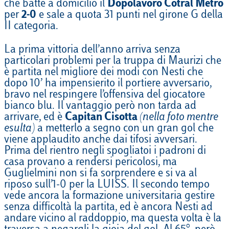
che batte a domicilio il
Dopolavoro Cotral Metro
per
2-0
e sale a quota 31 punti nel girone G della
II categoria.
La prima vittoria dell’anno arriva senza
particolari problemi per la truppa di Maurizi che
è partita nel migliore dei modi con Nesti che
dopo 10’ ha impensierito il portiere avversario,
bravo nel respingere l’offensiva del giocatore
bianco blu. Il vantaggio però non tarda ad
arrivare, ed è
Capitan Cisotta
(nella foto mentre
esulta)
a metterlo a segno con un gran gol che
viene applaudito anche dai tifosi avversari.
Prima del rientro negli spogliatoi i padroni di
casa provano a rendersi pericolosi, ma
Guglielmini non si fa sorprendere e si va al
riposo sull’1-0 per la LUISS. Il secondo tempo
vede ancora la formazione universitaria gestire
senza difficoltà la partita, ed è ancora Nesti ad
andare vicino al raddoppio, ma questa volta è la