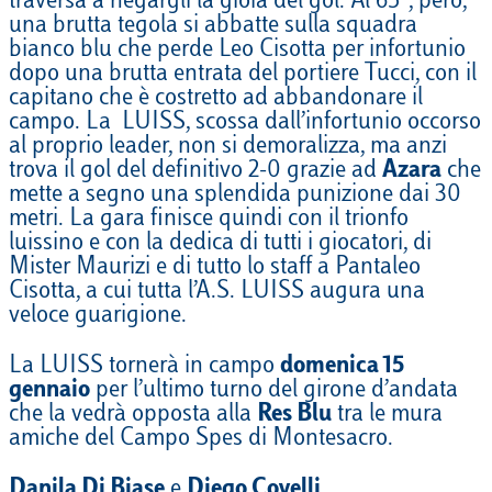
traversa a negargli la gioia del gol. Al 65°, però,
una brutta tegola si abbatte sulla squadra
bianco blu che perde Leo Cisotta per infortunio
dopo una brutta entrata del portiere Tucci, con il
capitano che è costretto ad abbandonare il
campo. La LUISS, scossa dall’infortunio occorso
al proprio leader, non si demoralizza, ma anzi
trova il gol del definitivo 2-0 grazie ad
Azara
che
mette a segno una splendida punizione dai 30
metri. La gara finisce quindi con il trionfo
luissino e con la dedica di tutti i giocatori, di
Mister Maurizi e di tutto lo staff a Pantaleo
Cisotta, a cui tutta l’A.S. LUISS augura una
veloce guarigione.
La LUISS tornerà in campo
domenica 15
gennaio
per l’ultimo turno del girone d’andata
che la vedrà opposta alla
Res Blu
tra le mura
amiche del Campo Spes di Montesacro.
Danila Di Biase
e
Diego Covelli