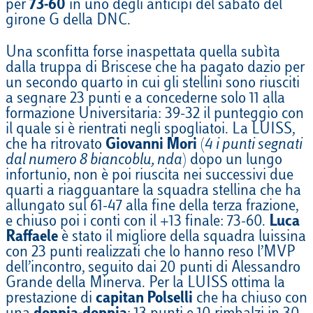
per
73-60
in uno degli anticipi del sabato del
girone G della DNC.
Una sconfitta forse inaspettata quella subìta
dalla truppa di Briscese che ha pagato dazio per
un secondo quarto in cui gli stellini sono riusciti
a segnare 23 punti e a concederne solo 11 alla
formazione Universitaria: 39-32 il punteggio con
il quale si è rientrati negli spogliatoi. La LUISS,
che ha ritrovato
Giovanni Mori
(
4 i punti segnati
dal numero 8 biancoblu, nda
) dopo un lungo
infortunio, non è poi riuscita nei successivi due
quarti a riagguantare la squadra stellina che ha
allungato sul 61-47 alla fine della terza frazione,
e chiuso poi i conti con il +13 finale: 73-60.
Luca
Raffaele
è stato il migliore della squadra luissina
con 23 punti realizzati che lo hanno reso l’MVP
dell’incontro, seguito dai 20 punti di Alessandro
Grande della Minerva. Per la LUISS ottima la
prestazione di
capitan Polselli
che ha chiuso con