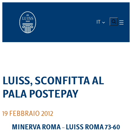
Vai
al
contenuto
CERCA
IT
LUISS, SCONFITTA AL
PALA POSTEPAY
19 FEBBRAIO 2012
MINERVA ROMA – LUISS ROMA 73-60