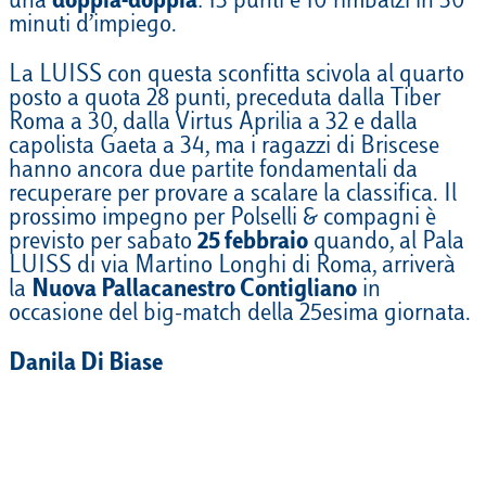
una
doppia-doppia
: 13 punti e 10 rimbalzi in 30
minuti d’impiego.
La LUISS con questa sconfitta scivola al quarto
posto a quota 28 punti, preceduta dalla Tiber
Roma a 30, dalla Virtus Aprilia a 32 e dalla
capolista Gaeta a 34, ma i ragazzi di Briscese
hanno ancora due partite fondamentali da
recuperare per provare a scalare la classifica. Il
prossimo impegno per Polselli & compagni è
previsto per sabato
25 febbraio
quando, al Pala
LUISS di via Martino Longhi di Roma, arriverà
la
Nuova Pallacanestro Contigliano
in
occasione del big-match della 25esima giornata.
Danila Di Biase