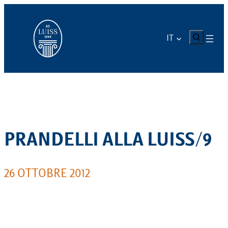
Vai
al
contenuto
CERCA
IT
PRANDELLI ALLA LUISS/9
26 OTTOBRE 2012