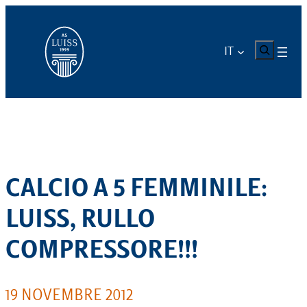
Vai
al
contenuto
CERCA
IT
CALCIO A 5 FEMMINILE:
LUISS, RULLO
COMPRESSORE!!!
19 NOVEMBRE 2012