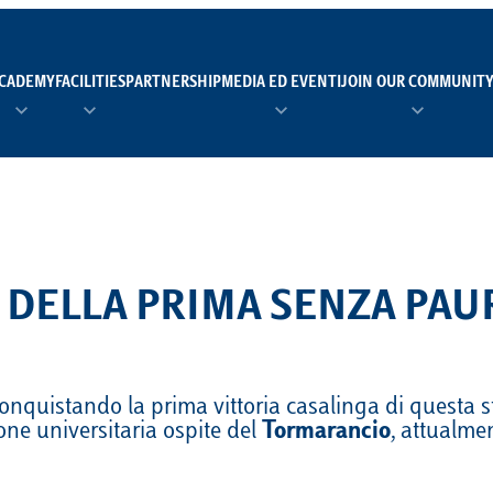
CADEMY
FACILITIES
PARTNERSHIP
MEDIA ED EVENTI
JOIN OUR COMMUNIT
TEAM MANAGER AS 
EI
Calendario
Roster
News
NUOTO
FORMAZIONE
PADEL
A DELLA PRIMA SENZA PAUR
TRASPARENZA E ET
RUGBY
MODELLO ORGANIZZ
onquistando la prima vittoria casalinga di questa s
SCI
Calendario
Roster
News
ne universitaria ospite del
Tormarancio
, attualme
TENNIS
Calendario
Roster
News