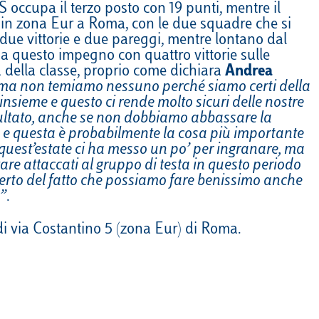
S occupa il terzo posto con 19 punti, mentre il
Calendario
Roster
News
à in zona Eur a Roma, con le due squadre che si
o due vittorie e due pareggi, mentre lontano dal
 a questo impegno con quattro vittorie sulle
 della classe, proprio come dichiara
Andrea
o ma non temiamo nessuno perché siamo certi della
nsieme e questo ci rende molto sicuri delle nostre
isultato, anche se non dobbiamo abbassare la
, e questa è probabilmente la cosa più importante
quest’estate ci ha messo un po’ per ingranare, ma
tare attaccati al gruppo di testa in questo periodo
 certo del fatto che possiamo fare benissimo anche
”
.
i via Costantino 5 (zona Eur) di Roma.