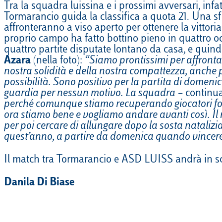
Tra la squadra luissina e i prossimi avversari, infa
EQUITAZIONE
Tormarancio guida la classifica a quota 21. Una s
affronteranno a viso aperto per ottenere la vittori
GOLF
proprio campo ha fatto bottino pieno in quattro oc
quattro partite disputate lontano da casa, e quin
Azara
(nella foto):
“Siamo prontissimi per affronta
nostra solidità e della nostra compattezza, anche p
possibilità. Sono positivo per la partita di domen
guardia per nessun motivo. La squadra
– continua
perché comunque stiamo recuperando giocatori fonda
ora stiamo bene e vogliamo andare avanti così. Il 
per poi cercare di allungare dopo la sosta natalizi
quest’anno, a partire da domenica quando vincere
Il match tra Tormarancio e ASD LUISS andrà in 
Danila Di Biase