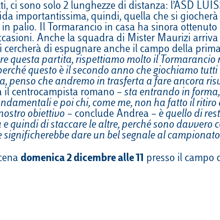
tti, ci sono solo 2 lunghezze di distanza: l’ASD LUIS
VELA
Calendario
Roster
News
fida importantissima, quindi, quella che si giocher
a in palio. Il Tormarancio in casa ha sinora ottenut
VOLLEY
Calendario
Roster
News
casioni. Anche la squadra di Mister Maurizi arriva
di cercherà di espugnare anche il campo della prima
re questa partita, rispettiamo molto il Tormaranci
erché questo è il secondo anno che giochiamo tutti i
ica, penso che andremo in trasferta a fare ancora r
 il centrocampista romano –
sta entrando in forma
mentali e poi chi, come me, non ha fatto il ritiro 
nostro obiettivo
– conclude Andrea –
è quello di res
a e quindi di staccare le altre, perché sono davvero
 significherebbe dare un bel segnale al campionato
scena
domenica 2 dicembre alle 11
presso il campo d