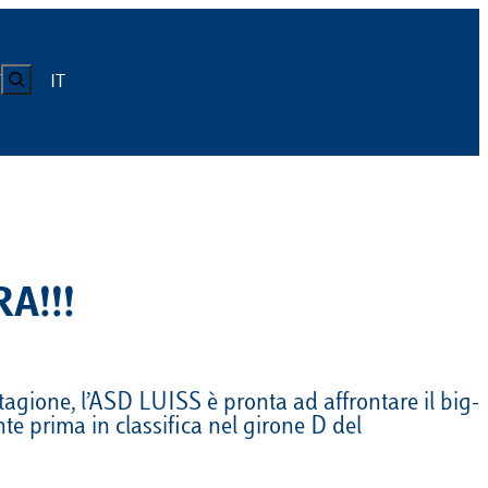
CERCA
IT
Y
LUISS
Calendario
Roster
News
Calendario
Roster
News
A!!!
ICA
Calendario
Roster
News
ATIVO E CODICE CONDOTTA
tagione, l’ASD LUISS è pronta ad affrontare il big-
Calendario
Roster
News
nte prima in classifica nel girone D del
Calendario
Roster
News