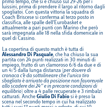
primo tempo, che si è chiuso sul 29-26 per i
luissini, prima di prendere il largo al ritorno dagli
spogliatoi. Con questa vittoria la squadra di
Coach Briscese si conferma al terzo posto in
classifica, alle spalle dell’Eurobasket e
attualmente a pari punti con Marino che però
sarà impegnata alle 18 nella sfida domenicale in
quel di Cassino.
La copertina di questo match è tutta di
Alessandro Di Pasquale
, che ha chiuso la sua
partita con 24 punti realizzati in 30 minuti di
impiego, frutto di un clamoroso 6/6 da due e di
un 4/5 dalla lunga distanza (
per dovere di
cronaca c’è da sottolineare che l’unico tiro
sbagliato è arrivato da posizione non favorevole
allo scadere dei 24’’ e in precarie condizioni di
equilibrio
) oltre a 4 palle recuperate e 3 rimbalzi
catturati. Anche
Giulio Di Fabio
si è preso la
scena nel secondo tempo in cui ha realizzato