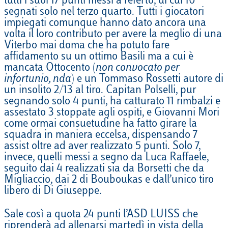
tutti i suoi 17 punti messi a referto, di cui 10
segnati solo nel terzo quarto. Tutti i giocatori
impiegati comunque hanno dato ancora una
volta il loro contributo per avere la meglio di una
Viterbo mai doma che ha potuto fare
affidamento su un ottimo Basili ma a cui è
mancata Ottocento (
non convocato per
infortunio, nda
) e un Tommaso Rossetti autore di
un insolito 2/13 al tiro. Capitan Polselli, pur
segnando solo 4 punti, ha catturato 11 rimbalzi e
assestato 3 stoppate agli ospiti, e Giovanni Mori
come ormai consuetudine ha fatto girare la
squadra in maniera eccelsa, dispensando 7
assist oltre ad aver realizzato 5 punti. Solo 7,
invece, quelli messi a segno da Luca Raffaele,
seguito dai 4 realizzati sia da Borsetti che da
Migliaccio, dai 2 di Bouboukas e dall’unico tiro
libero di Di Giuseppe.
Sale così a quota 24 punti l’ASD LUISS che
riprenderà ad allenarsi martedì in vista della