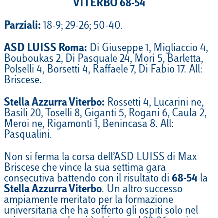
VITERBO 68-54
Parziali:
18-9; 29-26; 50-40.
ASD LUISS Roma:
Di Giuseppe 1, Migliaccio 4,
Bouboukas 2, Di Pasquale 24, Mori 5, Barletta,
Polselli 4, Borsetti 4, Raffaele 7, Di Fabio 17. All:
Briscese.
Stella Azzurra Viterbo:
Rossetti 4, Lucarini ne,
Basili 20, Toselli 8, Giganti 5, Rogani 6, Caula 2,
Meroi ne, Rigamonti 1, Benincasa 8. All:
Pasqualini.
Non si ferma la corsa dell’ASD LUISS di Max
Briscese che vince la sua settima gara
consecutiva battendo con il risultato di
68-54
la
Stella Azzurra Viterbo
. Un altro successo
ampiamente meritato per la formazione
universitaria che ha sofferto gli ospiti solo nel