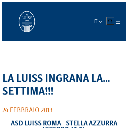
Vai
al
contenuto
CERCA
IT
LA LUISS INGRANA LA…
SETTIMA!!!
24 FEBBRAIO 2013
ASD LUISS ROMA – STELLA AZZURRA