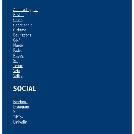
Atletica Leggera
Basket
Calcio
Canottaggio
Ciclismo
Equitazione
Golf
Nuoto
Padel
Rugby
Sci
Tennis
Vela
Volley
SOCIAL
Facebook
Instagram
X
TikTok
LinkedIn