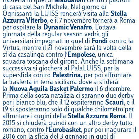
trasferta in quel di
Maddaloni
contro i padroni
di casa del San Michele. Nel giorno di
Ognissanti la LUISS renderà visita alla
Stella
Azzurra Viterbo
, e il 7 novembre tornerà a Roma
per ospitare la
Dynamic Venafro
. L’ottava
giornata della regular season vedrà gli
universitari impegnati in quel di
Fondi
contro la
Virtus, mentre il 21 novembre sarà la volta della
sfida casalinga contro l’
Empolese
, unica
squadra toscana del girone. Anche la settimana
successiva si giocherà al PalaLUISS, per la
supersfida contro
Palestrina,
per poi affrontare
la trasferta in terra siciliana dove si sfiderà
la
Nuova Aquila Basket Palermo
il 6 dicembre.
Prima della sosta natalizia ci saranno due derby
per i bianco blu, che il 12 ospiteranno
Scauri
, e il
19 si sposteranno solo di qualche chilometro per
affrontare i cugini della
Stella Azzurra Roma
. Il
2015 si chiuderà quindi con un altro derby tutto
romano, contro l’
Eurobasket
, per poi inagurare il
2016 con la sfida del 3 gennaio in quel di