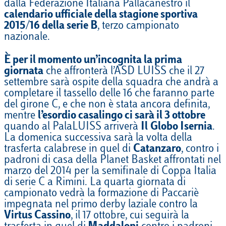
dalla Federazione Italiana Pallacanestro il
calendario ufficiale della stagione sportiva
2015/16 della serie B
, terzo campionato
nazionale.
È per il momento un’incognita la prima
giornata
che affronterà l’ASD LUISS che il 27
settembre sarà ospite della squadra che andrà a
completare il tassello delle 16 che faranno parte
del girone C, e che non è stata ancora definita,
mentre
l’esordio casalingo ci sarà il 3 ottobre
quando al PalaLUISS arriverà
Il
Globo Isernia
.
La domenica successiva sarà la volta della
trasferta calabrese in quel di
Catanzaro
, contro i
padroni di casa della Planet Basket affrontati nel
marzo del 2014 per la semifinale di Coppa Italia
di serie C a Rimini. La quarta giornata di
campionato vedrà la formazione di Paccariè
impegnata nel primo derby laziale contro la
Virtus Cassino
, il 17 ottobre, cui seguirà la