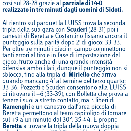
così sul 28-28 grazie al
parziale di 14-0
realizzato in tre minuti dagli uomini di Sidoti.
Al rientro sul parquet la LUISS trova la seconda
tripla della sua gara con
Scuderi
(28-31) poi i
canestri di Beretta e Costantino fissano ancora il
punteggio sulla parità dopo 2’ di gioco: 33-33.
Per oltre tre minuti i dieci in campo commettono
tanti errori al tiro e in fase di impostazione del
gioco, frutto anche di una grande intensità
difensiva ambo i lati, dunque il punteggio non si
sblocca, fino alla tripla di
Miriello
che arriva
quando mancano 4’ al termine del terzo quarto:
33-36. Pozzetti e Scuderi consentono alla LUISS
di ritrovare il +6 (33-39), con Bolletta che prova a
tenere i suoi a stretto contatto, ma 3 liberi di
Ramenghi
e un canestro dall’area piccola di
Beretta permettono al team capitolino di tornare
sul +9 a un minuto dal 30°: 35-44. È proprio
Beretta
a trovare la tripla della nuova doppia