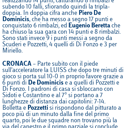
realizzando 14 punti, catturando 8 rimbalzi e
subendo 10 falli, sfiorando quindi la tripla-
doppia. In doppia cifra anche
Piero De
Dominicis
, che ha messo a segno 17 punti e
conquistato 6 rimbalzi, ed
Eugenio Beretta
che
ha chiuso la sua gara con 14 punti e 8 rimbalzi.
Sono stati invece 9 i punti messi a segno da
Scuderi e Pozzetti, 4 quelli di Di Fonzo e 3 per
Miriello.
CRONACA
– Parte subito con il piede
sull’acceleratore la LUISS che dopo tre minuti di
gioco si porta sul 10-0 in proprio favore grazie a
6 punti di
De Dominicis
e a quelli di Pozzetti e
Di Fonzo. I padroni di casa si sbloccano con
Sidoti e Costantino e al 7° si portano a 7
lunghezze di distanza dai capitolini: 7-14.
Bolletta e
Pozzetti
si rispondono dal pitturato a
poco più di un minuto dalla fine del primo
quarto, poi le due squadre non trovano più la
via del canestro e il primo parziale si conclude