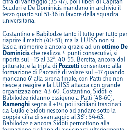
cifra di vantaggio (35-47), poi i liberi di Capitan
Scuderi e De Dominicis mandano in archivio il
terzo quarto sul 51-36 in favore della squadra
universitaria.
Costantino e Babilodze tanto il tutto per tutto per
riaprire il match (40-51), ma la LUISS non si
lascia intimorire e ancora grazie ad un
ottimo De
Dominicis
che realizza 4 punti consecutivi, si
riporta sul +15 al 32°: 40-55. Beretta, ancora dal
pitturato, e la tripla di
Pozzetti
consentono alla
formazione di Paccariè di volare sul +17 quando
mancano 6’ alla sirena finale, con Patti che non
riesce a reagire e la LUISS attacca con grande
organizzazione: 43-60. Costantino, Sidoti e
Babilodze ridanno ossigeno a Patti (48-60),
Ramenghi
segna il +14, poi i siciliani trascinati
da Gullo e Sidoti riescono ad andare sotto la
doppia cifra di svantaggio al 36°: 54-63.
Babilodze e ancora Sidoti permettono alla