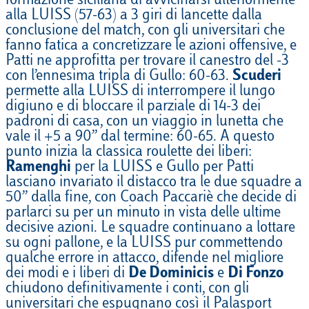
formazione siciliana di avvicinarsi ulteriormente
alla LUISS (57-63) a 3 giri di lancette dalla
conclusione del match, con gli universitari che
fanno fatica a concretizzare le azioni offensive, e
Patti ne approfitta per trovare il canestro del -3
con l’ennesima tripla di Gullo: 60-63.
Scuderi
permette alla LUISS di interrompere il lungo
digiuno e di bloccare il parziale di 14-3 dei
padroni di casa, con un viaggio in lunetta che
vale il +5 a 90’’ dal termine: 60-65. A questo
punto inizia la classica roulette dei liberi:
Ramenghi
per la LUISS e Gullo per Patti
lasciano invariato il distacco tra le due squadre a
50’’ dalla fine, con Coach Paccariè che decide di
parlarci su per un minuto in vista delle ultime
decisive azioni. Le squadre continuano a lottare
su ogni pallone, e la LUISS pur commettendo
qualche errore in attacco, difende nel migliore
dei modi e i liberi di
De Dominicis
e
Di Fonzo
chiudono definitivamente i conti, con gli
universitari che espugnano così il Palasport