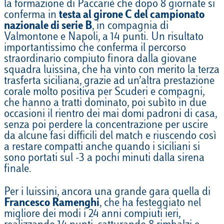
la formazione di Paccariè che dopo 8 giornate si
conferma in
testa al girone C del campionato
nazionale di serie B
, in compagnia di
Valmontone e Napoli, a 14 punti. Un risultato
importantissimo che conferma il percorso
straordinario compiuto finora dalla giovane
squadra luissina, che ha vinto con merito la terza
trasferta siciliana, grazie ad un’altra prestazione
corale molto positiva per Scuderi e compagni,
che hanno a tratti dominato, poi subìto in due
occasioni il rientro dei mai domi padroni di casa,
senza poi perdere la concentrazione per uscire
da alcune fasi difficili del match e riuscendo così
a restare compatti anche quando i siciliani si
sono portati sul -3 a pochi minuti dalla sirena
finale.
Per i luissini, ancora una grande gara quella di
Francesco Ramenghi
, che ha festeggiato nel
migliore dei modi i 24 anni compiuti ieri,