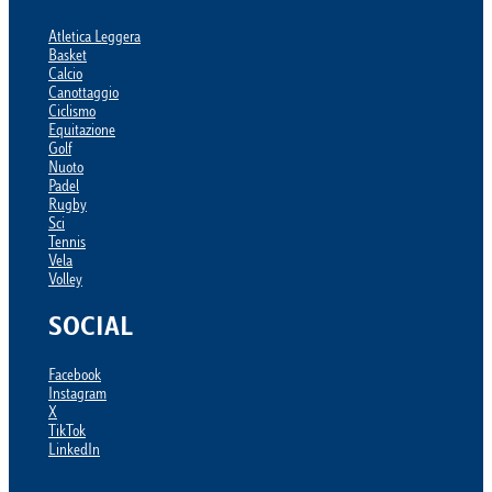
Atletica Leggera
Basket
Calcio
Canottaggio
Ciclismo
Equitazione
Golf
Nuoto
Padel
Rugby
Sci
Tennis
Vela
Volley
SOCIAL
Facebook
Instagram
X
TikTok
LinkedIn