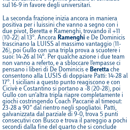
sul 16-9 in favore degli universitari.
La seconda frazione inizia ancora in maniera
positiva per i luissini che vanno a segno con i
due pivot, Beretta e Ramenghi, trovando il +11
(10-22) al 13°. Ancora
Ramenghi
e De Dominicis
trascinano la LUISS al massimo vantaggio (11-
26), poi Gullo con una tripla prova a scuotere i
suoi: 14-26 al 14°. Per qualche azione i due team
non vanno a referto, e a sbloccare l’empasse ci
pensano i liberi di De Dominicis e
Beretta
che
consentono alla LUSIS di doppiare Patti: 14-28 al
17°. I siciliani a questo punto reagiscono e con
Cicivè e Costantino si portano a -8 (20-28), poi
Gullo con un’altra tripla riapre completamente i
giochi costringendo Coach Paccariè al timeout:
23-28 a 90’’ dal rientro negli spogliatoi. Patti,
galvanizzata dal parziale di 9-0, trova 5 punti
consecutivi con Busco e trova il pareggio a pochi
secondi dalla fine del quarto che si conclude