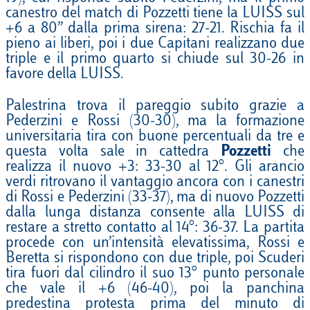
canestro del match di Pozzetti tiene la LUISS sul
+6 a 80’’ dalla prima sirena: 27-21. Rischia fa il
pieno ai liberi, poi i due Capitani realizzano due
triple e il primo quarto si chiude sul 30-26 in
favore della LUISS.
Palestrina trova il pareggio subito grazie a
Pederzini e Rossi (30-30), ma la formazione
universitaria tira con buone percentuali da tre e
questa volta sale in cattedra
Pozzetti
che
realizza il nuovo +3: 33-30 al 12°. Gli arancio
verdi ritrovano il vantaggio ancora con i canestri
di Rossi e Pederzini (33-37), ma di nuovo Pozzetti
dalla lunga distanza consente alla LUISS di
restare a stretto contatto al 14°: 36-37. La partita
procede con un’intensità elevatissima, Rossi e
Beretta si rispondono con due triple, poi Scuderi
tira fuori dal cilindro il suo 13° punto personale
che vale il +6 (46-40), poi la panchina
predestina protesta prima del minuto di