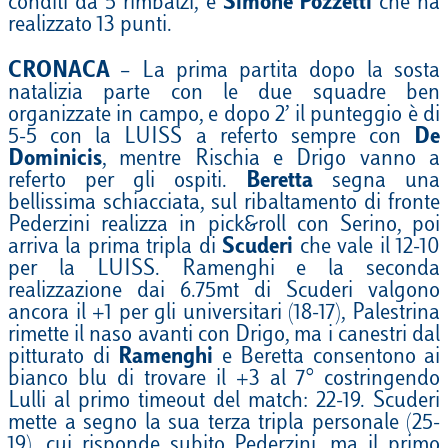
conditi da 5 rimbalzi, e
Simone Pozzetti
che ha
realizzato 13 punti.
CRONACA
– La prima partita dopo la sosta
natalizia parte con le due squadre ben
organizzate in campo, e dopo 2’ il punteggio è di
5-5 con la LUISS a referto sempre con
De
Dominicis
, mentre Rischia e Drigo vanno a
referto per gli ospiti.
Beretta
segna una
bellissima schiacciata, sul ribaltamento di fronte
Pederzini realizza in pick&roll con Serino, poi
arriva la prima tripla di
Scuderi
che vale il 12-10
per la LUISS. Ramenghi e la seconda
realizzazione dai 6.75mt di Scuderi valgono
ancora il +1 per gli universitari (18-17), Palestrina
rimette il naso avanti con Drigo, ma i canestri dal
pitturato di
Ramenghi
e Beretta consentono ai
bianco blu di trovare il +3 al 7° costringendo
Lulli al primo timeout del match: 22-19. Scuderi
mette a segno la sua terza tripla personale (25-
19), cui risponde subito Pederzini, ma il primo