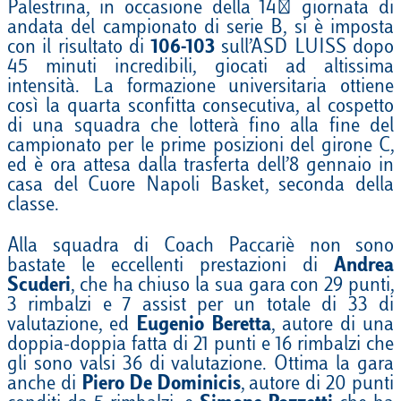
Palestrina, in occasione della 14^ giornata di
andata del campionato di serie B, si è imposta
con il risultato di
106-103
sull’ASD LUISS dopo
45 minuti incredibili, giocati ad altissima
intensità. La formazione universitaria ottiene
così la quarta sconfitta consecutiva, al cospetto
di una squadra che lotterà fino alla fine del
campionato per le prime posizioni del girone C,
ed è ora attesa dalla trasferta dell’8 gennaio in
casa del Cuore Napoli Basket, seconda della
classe.
Alla squadra di Coach Paccariè non sono
bastate le eccellenti prestazioni di
Andrea
Scuderi
, che ha chiuso la sua gara con 29 punti,
3 rimbalzi e 7 assist per un totale di 33 di
valutazione, ed
Eugenio Beretta
, autore di una
doppia-doppia fatta di 21 punti e 16 rimbalzi che
gli sono valsi 36 di valutazione. Ottima la gara
anche di
Piero De Dominicis
, autore di 20 punti