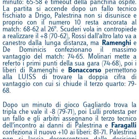
minuto: 65-58 e timeout della panchina ospite.
La partita si accende dopo un fallo tecnico
fischiato a Drigo, Palestrina non si disunisce e
proprio con il numero 10 resta ancorata al
match: 68-62 al 26°. Scuderi vola in contropiede
a realizzare il +8 (70-62), Rossi dall’altro lato va a
canestro dalla lunga distanza, ma
Ramenghi
e
De Dominicis confezionano il massimo
vantaggio del match: 74-65. Molinari mette a
referto i primi punti della sua gara (74-68), poi i
liberi di Ramenghi e
Bonaccorso
permettono
alla LUISS di trovare la doppia cifra di
vantaggio con cui si chiude il terzo quarto: 79-
68.
Dopo un minuto di gioco Gagliardo trova la
tripla che vale il -8 (79-71), poi Lulli protesta per
un fallo e gli arbitri assegnano il terzo tecnico
dell’incontro ai danni di Palestrina e
Faragalli
confeziona il nuovo +10 ai liberi: 81-71. Palestrina