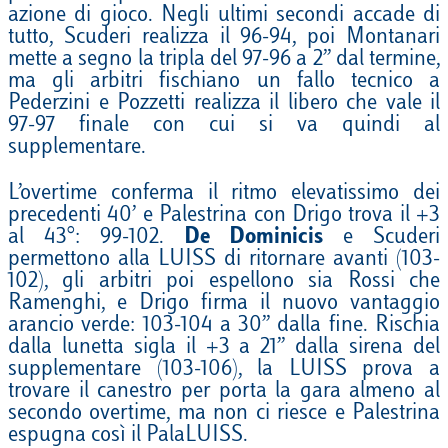
azione di gioco. Negli ultimi secondi accade di
tutto, Scuderi realizza il 96-94, poi Montanari
mette a segno la tripla del 97-96 a 2’’ dal termine,
ma gli arbitri fischiano un fallo tecnico a
Pederzini e Pozzetti realizza il libero che vale il
97-97 finale con cui si va quindi al
supplementare.
L’overtime conferma il ritmo elevatissimo dei
precedenti 40’ e Palestrina con Drigo trova il +3
al 43°: 99-102.
De Dominicis
e Scuderi
permettono alla LUISS di ritornare avanti (103-
102), gli arbitri poi espellono sia Rossi che
Ramenghi, e Drigo firma il nuovo vantaggio
arancio verde: 103-104 a 30’’ dalla fine. Rischia
dalla lunetta sigla il +3 a 21’’ dalla sirena del
supplementare (103-106), la LUISS prova a
trovare il canestro per porta la gara almeno al
secondo overtime, ma non ci riesce e Palestrina
espugna così il PalaLUISS.