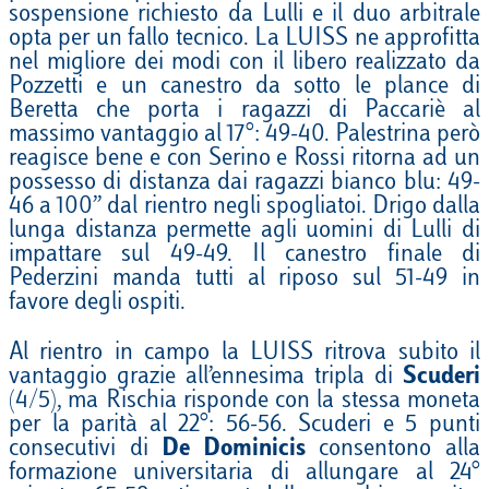
sospensione richiesto da Lulli e il duo arbitrale
opta per un fallo tecnico. La LUISS ne approfitta
nel migliore dei modi con il libero realizzato da
Pozzetti e un canestro da sotto le plance di
Beretta che porta i ragazzi di Paccariè al
massimo vantaggio al 17°: 49-40. Palestrina però
reagisce bene e con Serino e Rossi ritorna ad un
possesso di distanza dai ragazzi bianco blu: 49-
46 a 100’’ dal rientro negli spogliatoi. Drigo dalla
lunga distanza permette agli uomini di Lulli di
impattare sul 49-49. Il canestro finale di
Pederzini manda tutti al riposo sul 51-49 in
favore degli ospiti.
Al rientro in campo la LUISS ritrova subito il
vantaggio grazie all’ennesima tripla di
Scuderi
(4/5), ma Rischia risponde con la stessa moneta
per la parità al 22°: 56-56. Scuderi e 5 punti
consecutivi di
De Dominicis
consentono alla
formazione universitaria di allungare al 24°