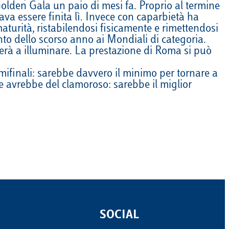
Golden Gala un paio di mesi fa. Proprio al termine
Calendario
Roster
News
va essere finita lì. Invece con caparbietà ha
urità, ristabilendosi fisicamente e rimettendosi
to dello scorso anno ai Mondiali di categoria.
verà a illuminare. La prestazione di Roma si può
semifinali: sarebbe davvero il minimo per tornare a
e avrebbe del clamoroso: sarebbe il miglior
SOCIAL