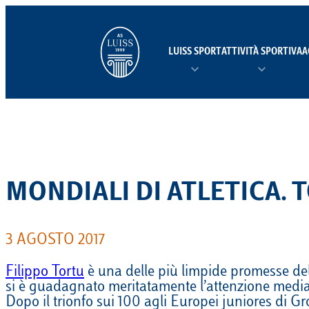
Vai
al
contenuto
LUISS SPORT
ATTIVITÀ SPORTIVA
A
CHI SIAMO
LUISS SPORT PROGRAM
CONVENZIONI
NEWS
JOIN US
SQUADRE
SCUOLE SPORTIVE
TORN
ATLETICA LEGGERA
VISIONE E MISSIONE
TOP ATHLETES
NAVETTE LUISS SPORT
CALENDARIO
CONTATTI
BASKET
MONDIALI DI ATLETICA.
CONSIGLIO DI AMMINISTRAZIONE
CAMPI DA GIOCO
FOTO E VIDEO
CALCIO
STRUTTURA ORGANIZZATIVA
ASSICURAZIONE INFORTUNI
CAMPI ESTIVI
3 AGOSTO 2017
CANOTTAGGIO
LUISS SPORT LAB
PUBBLICAZIONI
Filippo Tortu
è una delle più limpide promesse dell’
si è guadagnato meritatamente l’attenzione mediat
CICLISMO
Dopo il trionfo sui 100 agli Europei juniores di Gr