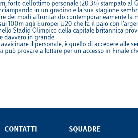
m, forte dell’ottimo personale (20.34) stampato al 
VELA
Calendario
Roster
News
o inciampando in un gradino e la sua stagione sembra
ore dei modi affrontando contemporaneamente la mat
VOLLEY
Calendario
Roster
News
ui 100m agli Europei U20 che fa il paio con l’argen
 nello Stadio Olimpico della capitale britannica pro
re davvero in grande.
i avvicinare il personale, è quello di accedere alle 
i può provare a lottare per un accesso in Finale ch
CONTATTI
SQUADRE