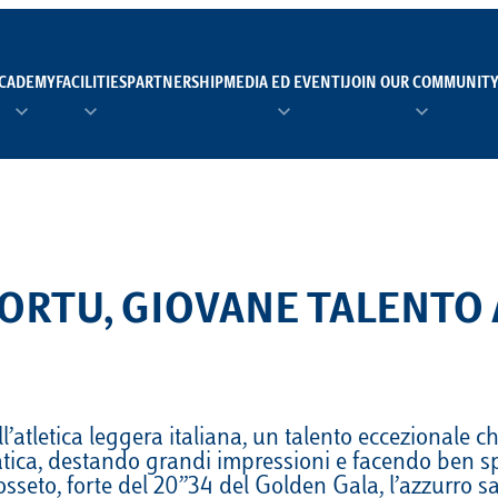
CADEMY
FACILITIES
PARTNERSHIP
MEDIA ED EVENTI
JOIN OUR COMMUNIT
TEAM MANAGER AS 
EI
Calendario
Roster
News
NUOTO
FORMAZIONE
PADEL
 TORTU, GIOVANE TALENT
TRASPARENZA E ET
RUGBY
MODELLO ORGANIZZ
SCI
Calendario
Roster
News
atletica leggera italiana, un talento eccezionale ch
ica, destando grandi impressioni e facendo ben spe
TENNIS
Calendario
Roster
News
osseto, forte del 20”34 del Golden Gala, l’azzurro sa