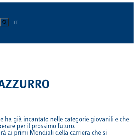
CERCA
IT
Y
LUISS
Calendario
Roster
News
Calendario
Roster
News
O AZZURRO
ICA
Calendario
Roster
News
ATIVO E CODICE CONDOTTA
Calendario
Roster
News
e ha già incantato nelle categorie giovanili e che
rare per il prossimo futuro.
Calendario
Roster
News
rà ai primi Mondiali della carriera che si