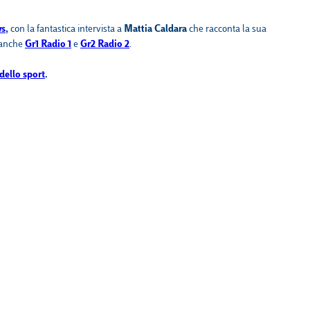
Calendario
Roster
News
ws
,
con la fantastica intervista a
Mattia Caldara
che racconta la sua
a anche
Gr1 Radio 1
e
Gr2 Radio 2
.
dello sport
.