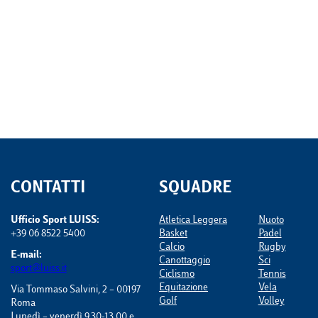
CONTATTI
SQUADRE
Ufficio Sport LUISS:
Atletica Leggera
Nuoto
+39 06 8522 5400
Basket
Padel
Calcio
Rugby
E-mail:
Canottaggio
Sci
sport@luiss.it
Ciclismo
Tennis
Equitazione
Vela
Via Tommaso Salvini, 2 – 00197
Golf
Volley
Roma
Lunedì – venerdì 9.30-13.00 e