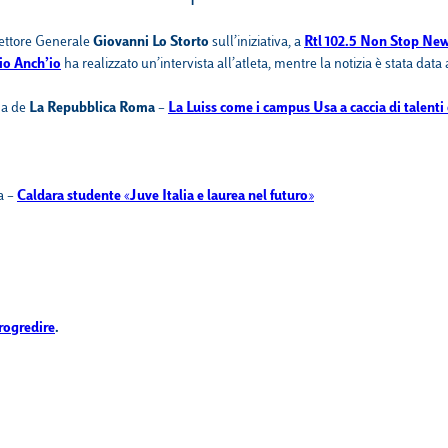
VELA
Calendario
Roster
News
irettore Generale
Giovanni Lo Storto
sull’iniziativa, a
Rtl 102.5 Non Stop Ne
io Anch’io
ha realizzato un’intervista all’atleta, mentre la
notizia è stata dat
VOLLEY
Calendario
Roster
News
ma de
La Repubblica Roma
–
La Luiss come i campus Usa a caccia di talenti 
a
–
Caldara studente «Juve Italia e laurea nel futuro»
progredire
.