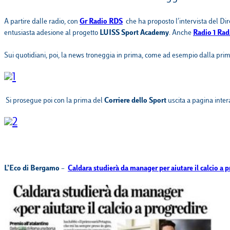
EQUITAZIONE
A partire dalle radio, con
Gr Radio RDS
che ha proposto
l’intervista del D
entusiasta adesione al progetto
LUISS Sport Academy
. Anche
Radio 1 Rad
GOLF
Sui quotidiani, poi, la news troneggia in prima, come ad esempio d
alla pri
Si prosegue poi con
la prima del
Corriere dello Sport
uscita a pagina inter
L’Eco di Bergamo
–
Caldara studierà da manager per aiutare il calcio a 