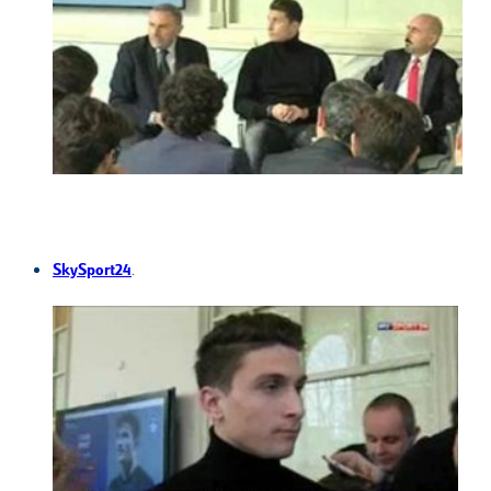
SkySport24
.