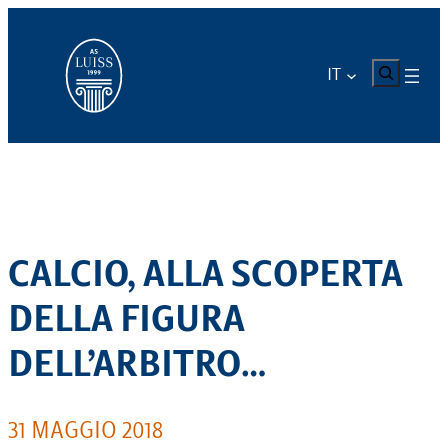
Vai
al
contenuto
CERCA
IT
CALCIO, ALLA SCOPERTA
DELLA FIGURA
DELL’ARBITRO…
31 MAGGIO 2018