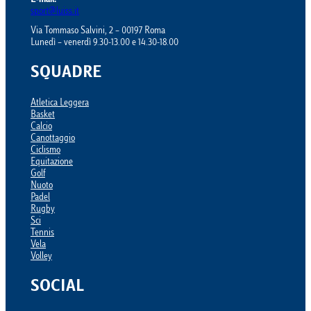
E-mail:
sport@luiss.it
Via Tommaso Salvini, 2 – 00197 Roma
Lunedì – venerdì 9.30-13.00 e 14.30-18.00
SQUADRE
Atletica Leggera
Basket
Calcio
Canottaggio
Ciclismo
Equitazione
Golf
Nuoto
Padel
Rugby
Sci
Tennis
Vela
Volley
SOCIAL