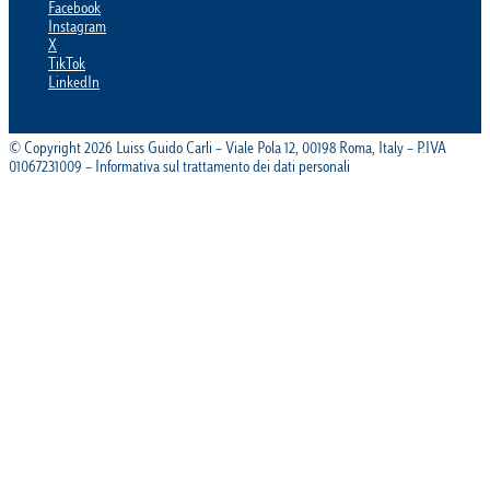
Facebook
Instagram
X
TikTok
LinkedIn
© Copyright 2026 Luiss Guido Carli – Viale Pola 12, 00198 Roma, Italy – P.IVA
01067231009 – Informativa sul trattamento dei dati personali