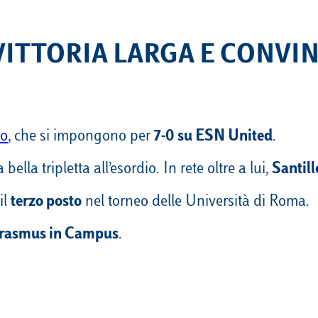
 VITTORIA LARGA E CONVI
io
, che si impongono per
7-0 su ESN United
.
 bella tripletta all’esordio. In rete oltre a lui,
Santill
il
terzo posto
nel torneo delle Università di Roma.
 Erasmus in Campus
.