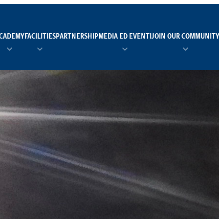
CADEMY
FACILITIES
PARTNERSHIP
MEDIA ED EVENTI
JOIN OUR COMMUNIT
TEAM MANAGER AS 
EI
Calendario
Roster
News
NUOTO
FORMAZIONE
PADEL
TRASPARENZA E ET
RUGBY
MODELLO ORGANIZZ
SCI
Calendario
Roster
News
TENNIS
Calendario
Roster
News