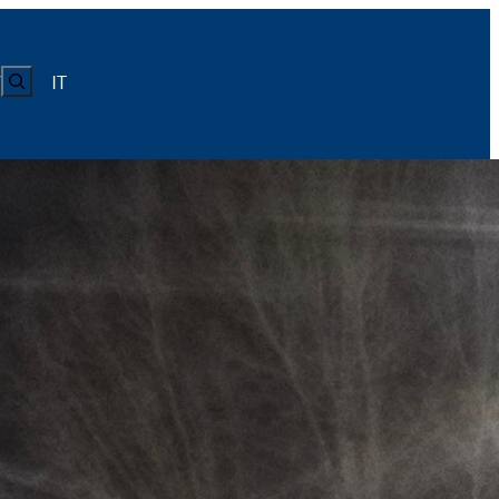
CERCA
IT
Y
LUISS
Calendario
Roster
News
Calendario
Roster
News
ICA
Calendario
Roster
News
ATIVO E CODICE CONDOTTA
Calendario
Roster
News
Calendario
Roster
News