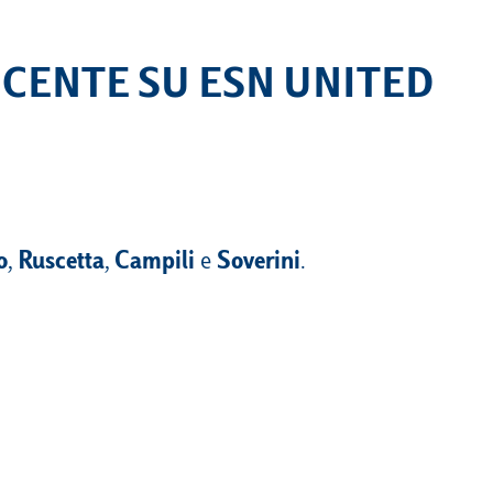
NCENTE SU ESN UNITED
o
,
Ruscetta
,
Campili
e
Soverini
.