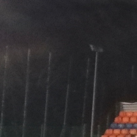
VELA
Calendario
Roster
News
VOLLEY
Calendario
Roster
News